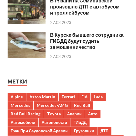
В Рязани на Семинарской
произошло ДТП с автобусом
и троллейбусом
27.03.2023
В Курске бывшего сотрудника
ГИБДД будут судить
за мошенничество
27.03.2023
МЕТКИ
Alpine
Aston Martin
Ferrari
FIA
Lada
Mercedes
Mercedes-AMG
Red Bull
Red Bull Racing
Toyota
Аварии
Авто
Автомобили
Автоновости
ГИБДД
Гран При Саудовской Аравии
Грузовики
ДТП