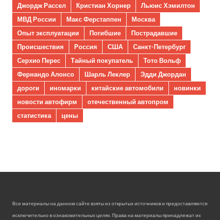
Джордж Рассел
Кристиан Хорнер
Льюис Хэмилтон
МВД России
Макс Ферстаппен
Москва
Опыт эксплуатации
Погибшие
Пострадавшие
Происшествия
Россия
США
Санкт-Петербург
Серхио Перес
Тайный покупатель
Тото Вольф
Фернандо Алонсо
Шарль Леклер
Эдди Джордан
дороги
иномарки
китайские автомобили
новинки
новости автофирм
отечественный автопром
статистика
цены
Все материалы на данном сайте взяты из открытых источников и предоставляются
исключительно в ознакомительных целях. Права на материалы принадлежат их