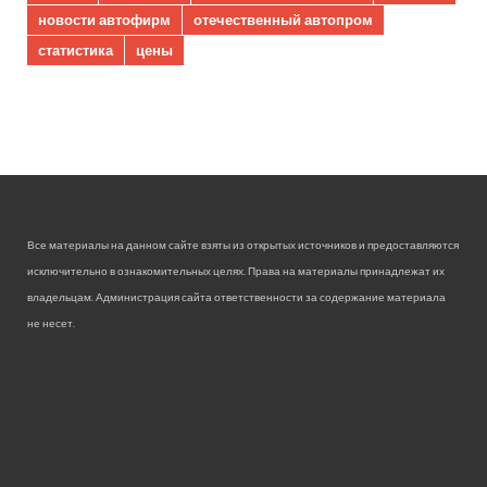
новости автофирм
отечественный автопром
статистика
цены
Все материалы на данном сайте взяты из открытых источников и предоставляются
исключительно в ознакомительных целях. Права на материалы принадлежат их
владельцам. Администрация сайта ответственности за содержание материала
не несет.