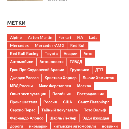
МЕТКИ
Alpine
Aston Martin
Ferrari
FIA
Lada
Mercedes
Mercedes-AMG
Red Bull
Red Bull Racing
Toyota
Аварии
Авто
Автомобили
Автоновости
ГИБДД
Гран При Саудовской Аравии
Грузовики
ДТП
Джордж Рассел
Кристиан Хорнер
Льюис Хэмилтон
МВД России
Макс Ферстаппен
Москва
Опыт эксплуатации
Погибшие
Пострадавшие
Происшествия
Россия
США
Санкт-Петербург
Серхио Перес
Тайный покупатель
Тото Вольф
Фернандо Алонсо
Шарль Леклер
Эдди Джордан
дороги
иномарки
китайские автомобили
новинки