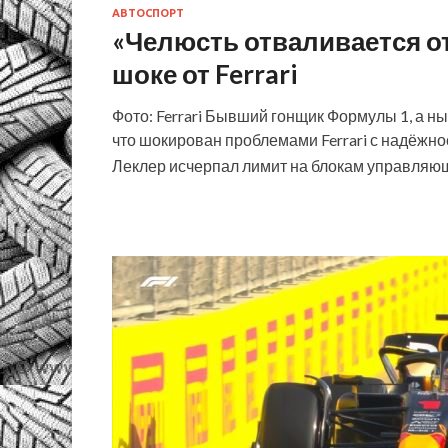
АВТОСПОРТ
«Челюсть отваливается о
шоке от Ferrari
Фото: Ferrari Бывший гонщик Формулы 1, а н
что шокирован проблемами Ferrari с надёжнос
Леклер исчерпал лимит на блокам управляющ