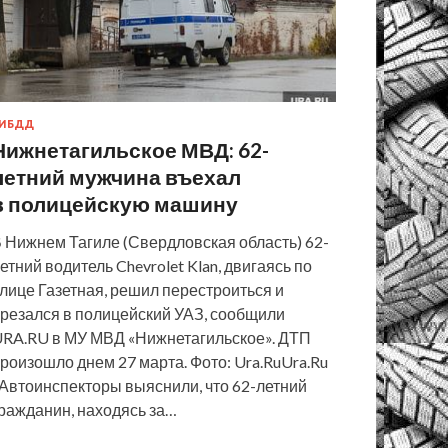
ИБДД
Нижнетагильское МВД: 62-
летний мужчина въехал
в полицейскую машину
 Нижнем Тагиле (Свердловская область) 62-
етний водитель Chevrolet Klan, двигаясь по
лице Газетная, решил перестроиться и
резался в полицейский УАЗ, сообщили
RA.RU в МУ МВД «Нижнетагильское». ДТП
роизошло днем 27 марта. Фото: Ura.RuUra.Ru
Автоинспекторы выяснили, что 62-летний
ражданин, находясь за…