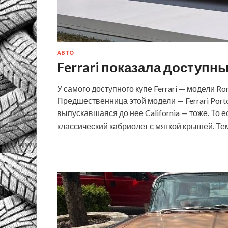
АВТО
Ferrari показала доступн
У самого доступного купе Ferrari — модели R
Предшественница этой модели — Ferrari Porto
выпускавшаяся до нее California — тоже. То е
классический кабриолет с мягкой крышей. Т