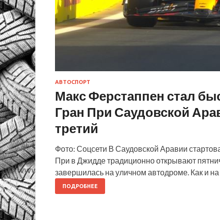
АВТОСПОРТ
Макс Ферстаппен стал бы
Гран При Саудовской Ара
третий
Фото: Соцсети В Саудовской Аравии стартова
При в Джидде традиционно открывают пятнич
завершилась на уличном автодроме. Как и н
ПОДРОБНЕЕ