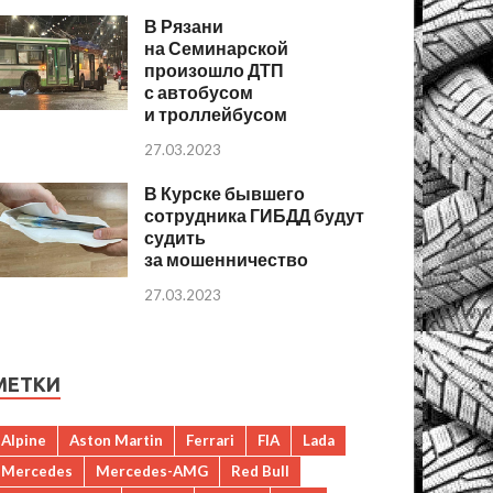
В Рязани
на Семинарской
произошло ДТП
с автобусом
и троллейбусом
27.03.2023
В Курске бывшего
сотрудника ГИБДД будут
судить
за мошенничество
27.03.2023
МЕТКИ
Alpine
Aston Martin
Ferrari
FIA
Lada
Mercedes
Mercedes-AMG
Red Bull