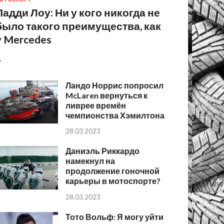
Падди Лоу: Ни у кого никогда не
было такого преимущества, как
у Mercedes
…
Ландо Норрис попросил
McLaren вернуться к
ливрее времён
чемпионства Хэмилтона
28.03.2023
Даниэль Риккардо
намекнул на
продолжение гоночной
карьеры в мотоспорте?
28.03.2023
Тото Вольф: Я могу уйти