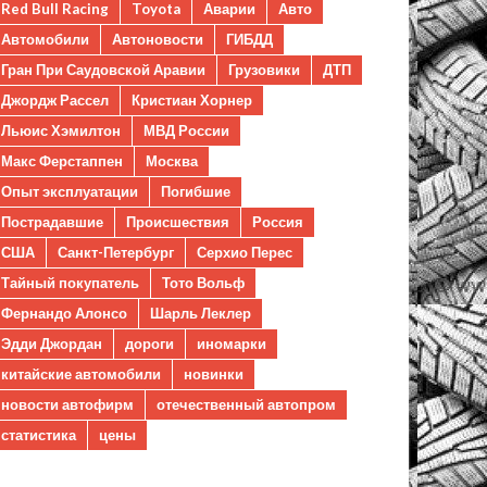
Red Bull Racing
Toyota
Аварии
Авто
Автомобили
Автоновости
ГИБДД
Гран При Саудовской Аравии
Грузовики
ДТП
Джордж Рассел
Кристиан Хорнер
Льюис Хэмилтон
МВД России
Макс Ферстаппен
Москва
Опыт эксплуатации
Погибшие
Пострадавшие
Происшествия
Россия
США
Санкт-Петербург
Серхио Перес
Тайный покупатель
Тото Вольф
Фернандо Алонсо
Шарль Леклер
Эдди Джордан
дороги
иномарки
китайские автомобили
новинки
новости автофирм
отечественный автопром
статистика
цены