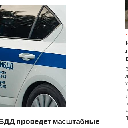
Г
В
л
у
в
U
п
«
г
ИБДД проведёт масштабные