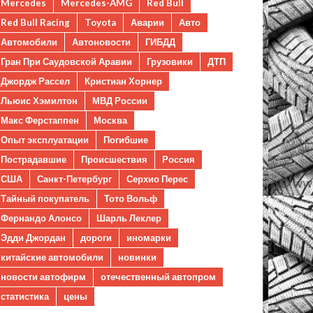
Mercedes
Mercedes-AMG
Red Bull
Red Bull Racing
Toyota
Аварии
Авто
Автомобили
Автоновости
ГИБДД
Гран При Саудовской Аравии
Грузовики
ДТП
Джордж Рассел
Кристиан Хорнер
Льюис Хэмилтон
МВД России
Макс Ферстаппен
Москва
Опыт эксплуатации
Погибшие
Пострадавшие
Происшествия
Россия
США
Санкт-Петербург
Серхио Перес
Тайный покупатель
Тото Вольф
Фернандо Алонсо
Шарль Леклер
Эдди Джордан
дороги
иномарки
китайские автомобили
новинки
новости автофирм
отечественный автопром
статистика
цены