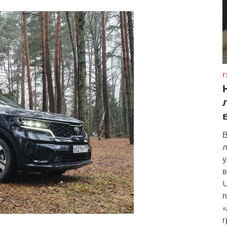
Г
В
л
у
в
U
п
«
г