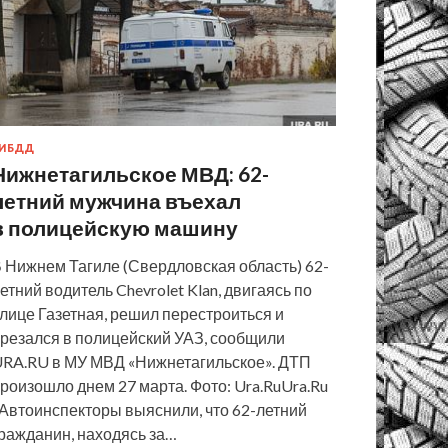
ИБДД
Нижнетагильское МВД: 62-
летний мужчина въехал
в полицейскую машину
 Нижнем Тагиле (Свердловская область) 62-
етний водитель Chevrolet Klan, двигаясь по
лице Газетная, решил перестроиться и
резался в полицейский УАЗ, сообщили
RA.RU в МУ МВД «Нижнетагильское». ДТП
роизошло днем 27 марта. Фото: Ura.RuUra.Ru
Автоинспекторы выяснили, что 62-летний
ражданин, находясь за…