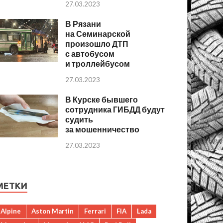
27.03.2023
В Рязани
на Семинарской
произошло ДТП
с автобусом
и троллейбусом
27.03.2023
В Курске бывшего
сотрудника ГИБДД будут
судить
за мошенничество
27.03.2023
МЕТКИ
Alpine
Aston Martin
Ferrari
FIA
Lada