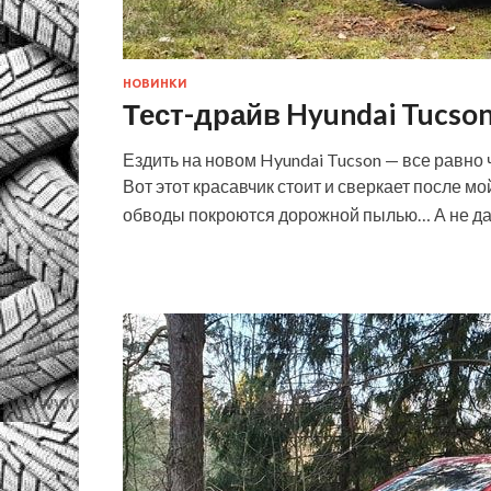
НОВИНКИ
Тест-драйв Hyundai Tucso
Ездить на новом Hyundai Tucson — все равно 
Вот этот красавчик стоит и сверкает после м
обводы покроются дорожной пылью… А не да