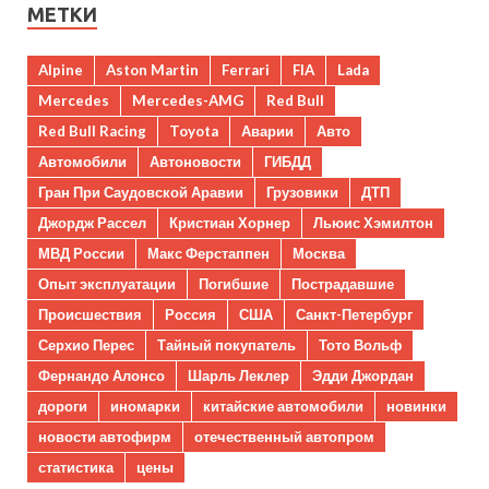
МЕТКИ
Alpine
Aston Martin
Ferrari
FIA
Lada
Mercedes
Mercedes-AMG
Red Bull
Red Bull Racing
Toyota
Аварии
Авто
Автомобили
Автоновости
ГИБДД
Гран При Саудовской Аравии
Грузовики
ДТП
Джордж Рассел
Кристиан Хорнер
Льюис Хэмилтон
МВД России
Макс Ферстаппен
Москва
Опыт эксплуатации
Погибшие
Пострадавшие
Происшествия
Россия
США
Санкт-Петербург
Серхио Перес
Тайный покупатель
Тото Вольф
Фернандо Алонсо
Шарль Леклер
Эдди Джордан
дороги
иномарки
китайские автомобили
новинки
новости автофирм
отечественный автопром
статистика
цены