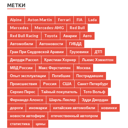
МЕТКИ
Alpine
Aston Martin
Ferrari
FIA
Lada
Mercedes
Mercedes-AMG
Red Bull
Red Bull Racing
Toyota
Аварии
Авто
Автомобили
Автоновости
ГИБДД
Гран При Саудовской Аравии
Грузовики
ДТП
Джордж Рассел
Кристиан Хорнер
Льюис Хэмилтон
МВД России
Макс Ферстаппен
Москва
Опыт эксплуатации
Погибшие
Пострадавшие
Происшествия
Россия
США
Санкт-Петербург
Серхио Перес
Тайный покупатель
Тото Вольф
Фернандо Алонсо
Шарль Леклер
Эдди Джордан
дороги
иномарки
китайские автомобили
новинки
новости автофирм
отечественный автопром
статистика
цены