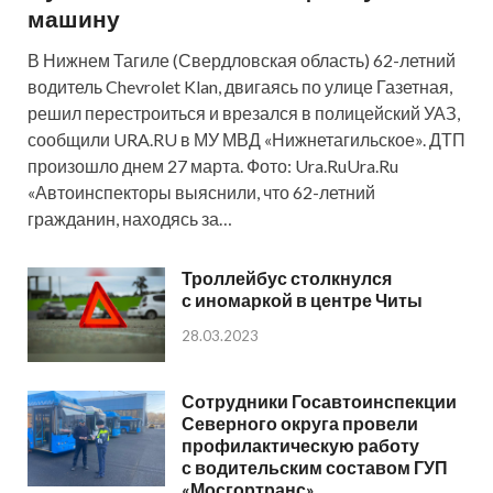
машину
В Нижнем Тагиле (Свердловская область) 62-летний
водитель Chevrolet Klan, двигаясь по улице Газетная,
решил перестроиться и врезался в полицейский УАЗ,
сообщили URA.RU в МУ МВД «Нижнетагильское». ДТП
произошло днем 27 марта. Фото: Ura.RuUra.Ru
«Автоинспекторы выяснили, что 62-летний
гражданин, находясь за…
Троллейбус столкнулся
с иномаркой в центре Читы
28.03.2023
Сотрудники Госавтоинспекции
Северного округа провели
профилактическую работу
с водительским составом ГУП
«Мосгортранс»