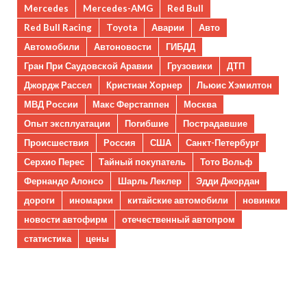
Mercedes
Mercedes-AMG
Red Bull
Red Bull Racing
Toyota
Аварии
Авто
Автомобили
Автоновости
ГИБДД
Гран При Саудовской Аравии
Грузовики
ДТП
Джордж Рассел
Кристиан Хорнер
Льюис Хэмилтон
МВД России
Макс Ферстаппен
Москва
Опыт эксплуатации
Погибшие
Пострадавшие
Происшествия
Россия
США
Санкт-Петербург
Серхио Перес
Тайный покупатель
Тото Вольф
Фернандо Алонсо
Шарль Леклер
Эдди Джордан
дороги
иномарки
китайские автомобили
новинки
новости автофирм
отечественный автопром
статистика
цены