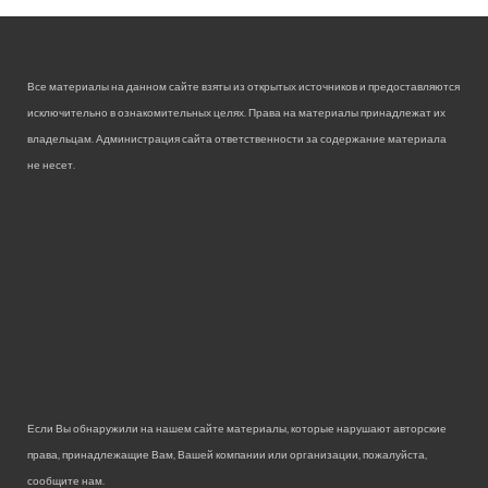
Все материалы на данном сайте взяты из открытых источников и предоставляются
исключительно в ознакомительных целях. Права на материалы принадлежат их
владельцам. Администрация сайта ответственности за содержание материала
не несет.
Если Вы обнаружили на нашем сайте материалы, которые нарушают авторские
права, принадлежащие Вам, Вашей компании или организации, пожалуйста,
сообщите нам.