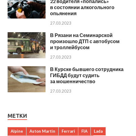
22 водителя «попались»
в состоянии алкогольного
опьянения
27.03.2023
В Рязани на Семинарской
произошло ДТП с автобусом
и троллейбусом
27.03.2023
В Курске бывшего сотрудника
ГИБДД будут судить
за мошенничество
27.03.2023
МЕТКИ
Alpine
Aston Martin
Ferrari
FIA
Lada