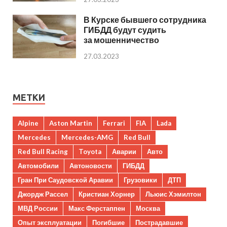
В Курске бывшего сотрудника
ГИБДД будут судить
за мошенничество
27.03.2023
МЕТКИ
Alpine
Aston Martin
Ferrari
FIA
Lada
Mercedes
Mercedes-AMG
Red Bull
Red Bull Racing
Toyota
Аварии
Авто
Автомобили
Автоновости
ГИБДД
Гран При Саудовской Аравии
Грузовики
ДТП
Джордж Рассел
Кристиан Хорнер
Льюис Хэмилтон
МВД России
Макс Ферстаппен
Москва
Опыт эксплуатации
Погибшие
Пострадавшие