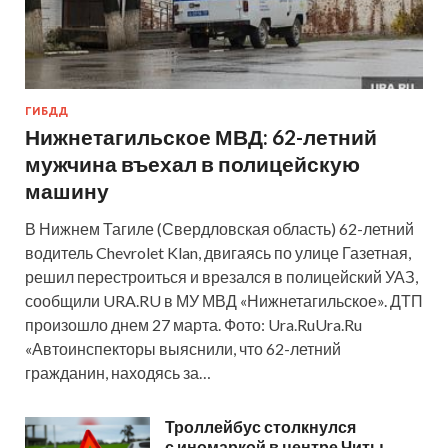
ГИБДД
Нижнетагильское МВД: 62-летний
мужчина въехал в полицейскую
машину
В Нижнем Тагиле (Свердловская область) 62-летний
водитель Chevrolet Klan, двигаясь по улице Газетная,
решил перестроиться и врезался в полицейский УАЗ,
сообщили URA.RU в МУ МВД «Нижнетагильское». ДТП
произошло днем 27 марта. Фото: Ura.RuUra.Ru
«Автоинспекторы выяснили, что 62-летний
гражданин, находясь за…
Троллейбус столкнулся
с иномаркой в центре Читы