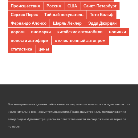
Происшествия
Россия
США
Санкт-Петербург
Серхио Перес
Тайный покупатель
Тото Вольф
Фернандо Алонсо
Шарль Леклер
Эдди Джордан
дороги
иномарки
китайские автомобили
новинки
новости автофирм
отечественный автопром
статистика
цены
Все материалы на данном сайте взяты из открытых источников и предоставляются
исключительно в ознакомительных целях. Права на материалы принадлежат их
владельцам. Администрация сайта ответственности за содержание материала
не несет.