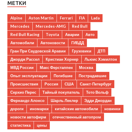
МЕТКИ
Alpine
Aston Martin
Ferrari
FIA
Lada
Mercedes
Mercedes-AMG
Red Bull
Red Bull Racing
Toyota
Аварии
Авто
Автомобили
Автоновости
ГИБДД
Гран При Саудовской Аравии
Грузовики
ДТП
Джордж Рассел
Кристиан Хорнер
Льюис Хэмилтон
МВД России
Макс Ферстаппен
Москва
Опыт эксплуатации
Погибшие
Пострадавшие
Происшествия
Россия
США
Санкт-Петербург
Серхио Перес
Тайный покупатель
Тото Вольф
Фернандо Алонсо
Шарль Леклер
Эдди Джордан
дороги
иномарки
китайские автомобили
новинки
новости автофирм
отечественный автопром
статистика
цены