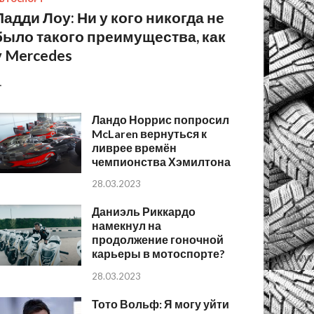
Падди Лоу: Ни у кого никогда не
было такого преимущества, как
у Mercedes
…
Ландо Норрис попросил
McLaren вернуться к
ливрее времён
чемпионства Хэмилтона
28.03.2023
Даниэль Риккардо
намекнул на
продолжение гоночной
карьеры в мотоспорте?
28.03.2023
Тото Вольф: Я могу уйти