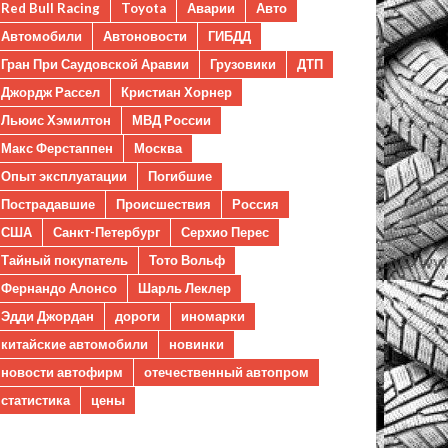
Red Bull Racing
Toyota
Аварии
Авто
Автомобили
Автоновости
ГИБДД
Гран При Саудовской Аравии
Грузовики
ДТП
Джордж Рассел
Кристиан Хорнер
Льюис Хэмилтон
МВД России
Макс Ферстаппен
Москва
Опыт эксплуатации
Погибшие
Пострадавшие
Происшествия
Россия
США
Санкт-Петербург
Серхио Перес
Тайный покупатель
Тото Вольф
Фернандо Алонсо
Шарль Леклер
Эдди Джордан
дороги
иномарки
китайские автомобили
новинки
новости автофирм
отечественный автопром
статистика
цены