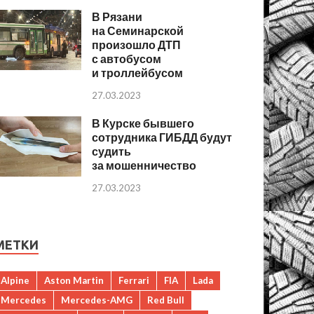
В Рязани
на Семинарской
произошло ДТП
с автобусом
и троллейбусом
27.03.2023
В Курске бывшего
сотрудника ГИБДД будут
судить
за мошенничество
27.03.2023
МЕТКИ
Alpine
Aston Martin
Ferrari
FIA
Lada
Mercedes
Mercedes-AMG
Red Bull