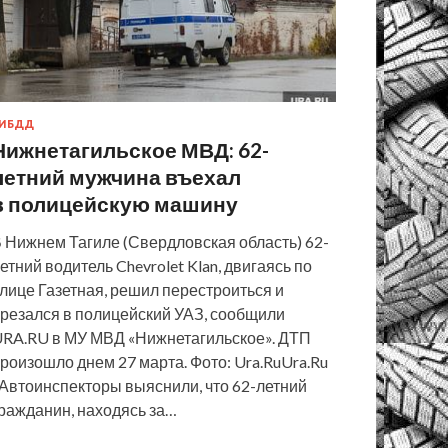
ИБДД
Нижнетагильское МВД: 62-
летний мужчина въехал
в полицейскую машину
 Нижнем Тагиле (Свердловская область) 62-
етний водитель Chevrolet Klan, двигаясь по
лице Газетная, решил перестроиться и
резался в полицейский УАЗ, сообщили
RA.RU в МУ МВД «Нижнетагильское». ДТП
роизошло днем 27 марта. Фото: Ura.RuUra.Ru
Автоинспекторы выяснили, что 62-летний
ражданин, находясь за…