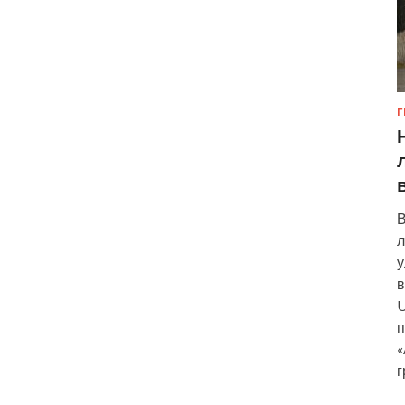
Г
В
л
у
в
U
п
«
г