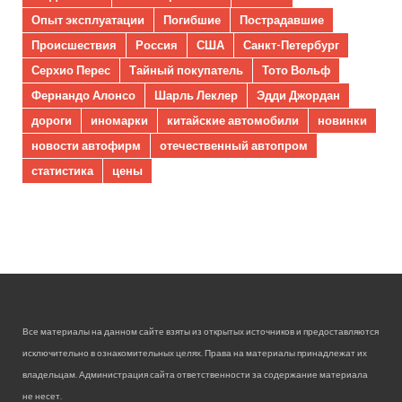
Опыт эксплуатации
Погибшие
Пострадавшие
Происшествия
Россия
США
Санкт-Петербург
Серхио Перес
Тайный покупатель
Тото Вольф
Фернандо Алонсо
Шарль Леклер
Эдди Джордан
дороги
иномарки
китайские автомобили
новинки
новости автофирм
отечественный автопром
статистика
цены
Все материалы на данном сайте взяты из открытых источников и предоставляются
исключительно в ознакомительных целях. Права на материалы принадлежат их
владельцам. Администрация сайта ответственности за содержание материала
не несет.