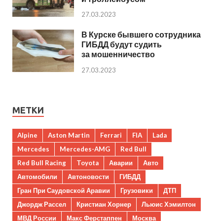
27.03.2023
В Курске бывшего сотрудника
ГИБДД будут судить
за мошенничество
27.03.2023
МЕТКИ
Alpine
Aston Martin
Ferrari
FIA
Lada
Mercedes
Mercedes-AMG
Red Bull
Red Bull Racing
Toyota
Аварии
Авто
Автомобили
Автоновости
ГИБДД
Гран При Саудовской Аравии
Грузовики
ДТП
Джордж Рассел
Кристиан Хорнер
Льюис Хэмилтон
МВД России
Макс Ферстаппен
Москва