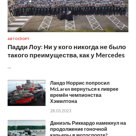
АВТОСПОРТ
Падди Лоу: Ни у кого никогда не было
такого преимущества, как у Mercedes
…
Ландо Норрис попросил
McLaren вернуться к ливрее
времён чемпионства
Хэмилтона
28.03.2023
Даниэль Риккардо намекнул на
продолжение гоночной
карьеры в мотоспорте?