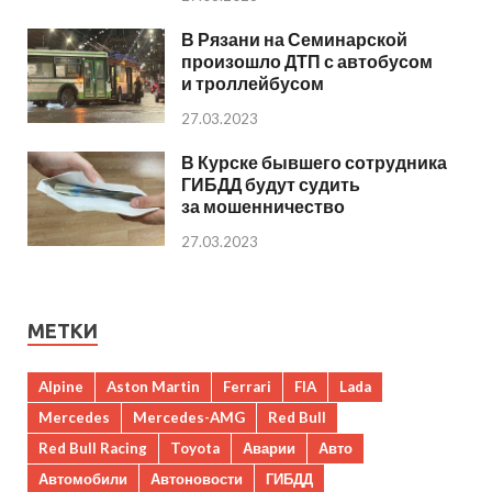
В Рязани на Семинарской
произошло ДТП с автобусом
и троллейбусом
27.03.2023
В Курске бывшего сотрудника
ГИБДД будут судить
за мошенничество
27.03.2023
МЕТКИ
Alpine
Aston Martin
Ferrari
FIA
Lada
Mercedes
Mercedes-AMG
Red Bull
Red Bull Racing
Toyota
Аварии
Авто
Автомобили
Автоновости
ГИБДД