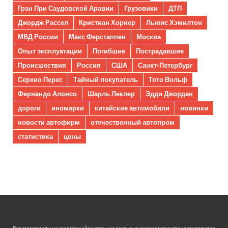
Гран При Саудовской Аравии
Грузовики
ДТП
Джордж Рассел
Кристиан Хорнер
Льюис Хэмилтон
МВД России
Макс Ферстаппен
Москва
Опыт эксплуатации
Погибшие
Пострадавшие
Происшествия
Россия
США
Санкт-Петербург
Серхио Перес
Тайный покупатель
Тото Вольф
Фернандо Алонсо
Шарль Леклер
Эдди Джордан
дороги
иномарки
китайские автомобили
новинки
новости автофирм
отечественный автопром
статистика
цены
Все материалы на данном сайте взяты из открытых источников и предоставляются