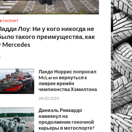
ВТОСПОРТ
Падди Лоу: Ни у кого никогда не
было такого преимущества, как
у Mercedes
…
Ландо Норрис попросил
McLaren вернуться к
ливрее времён
чемпионства Хэмилтона
28.03.2023
Даниэль Риккардо
намекнул на
продолжение гоночной
карьеры в мотоспорте?