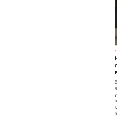
Г
В
л
у
в
U
п