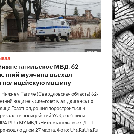
ИБДД
Нижнетагильское МВД: 62-
летний мужчина въехал
в полицейскую машину
 Нижнем Тагиле (Свердловская область) 62-
етний водитель Chevrolet Klan, двигаясь по
лице Газетная, решил перестроиться и
резался в полицейский УАЗ, сообщили
RA.RU в МУ МВД «Нижнетагильское». ДТП
роизошло днем 27 марта. Фото: Ura.RuUra.Ru