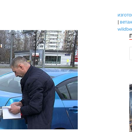
изгото
|
вета
wildbe