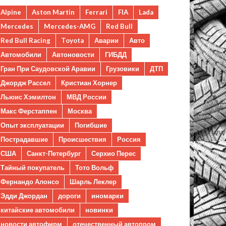
Alpine
Aston Martin
Ferrari
FIA
Lada
Mercedes
Mercedes-AMG
Red Bull
Red Bull Racing
Toyota
Аварии
Авто
Автомобили
Автоновости
ГИБДД
Гран При Саудовской Аравии
Грузовики
ДТП
Джордж Рассел
Кристиан Хорнер
Льюис Хэмилтон
МВД России
Макс Ферстаппен
Москва
Опыт эксплуатации
Погибшие
Пострадавшие
Происшествия
Россия
США
Санкт-Петербург
Серхио Перес
Тайный покупатель
Тото Вольф
Фернандо Алонсо
Шарль Леклер
Эдди Джордан
дороги
иномарки
китайские автомобили
новинки
новости автофирм
отечественный автопром