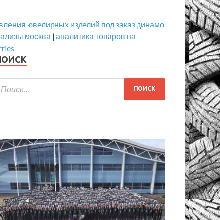
вления ювелирных изделий под заказ динамо
нализы москва
|
аналитика товаров на
rries
ПОИСК