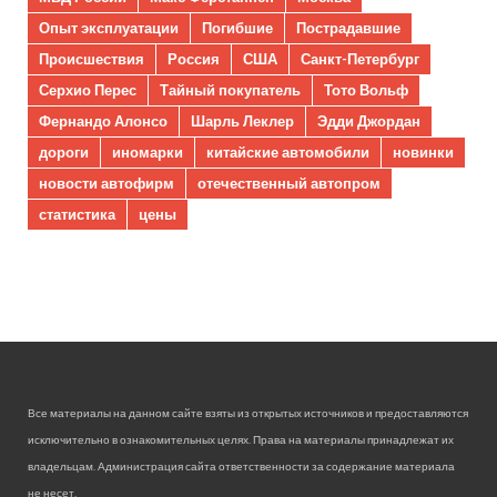
Опыт эксплуатации
Погибшие
Пострадавшие
Происшествия
Россия
США
Санкт-Петербург
Серхио Перес
Тайный покупатель
Тото Вольф
Фернандо Алонсо
Шарль Леклер
Эдди Джордан
дороги
иномарки
китайские автомобили
новинки
новости автофирм
отечественный автопром
статистика
цены
Все материалы на данном сайте взяты из открытых источников и предоставляются
исключительно в ознакомительных целях. Права на материалы принадлежат их
владельцам. Администрация сайта ответственности за содержание материала
не несет.