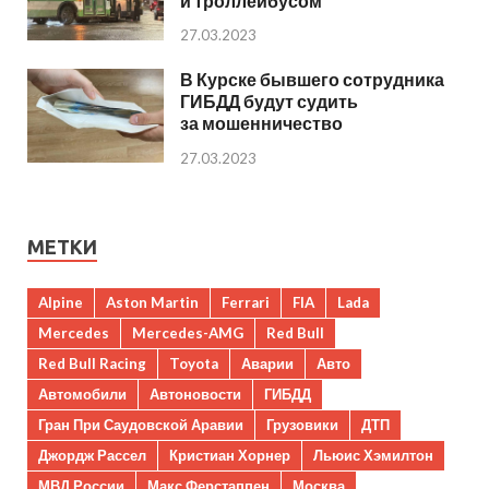
и троллейбусом
27.03.2023
В Курске бывшего сотрудника
ГИБДД будут судить
за мошенничество
27.03.2023
МЕТКИ
Alpine
Aston Martin
Ferrari
FIA
Lada
Mercedes
Mercedes-AMG
Red Bull
Red Bull Racing
Toyota
Аварии
Авто
Автомобили
Автоновости
ГИБДД
Гран При Саудовской Аравии
Грузовики
ДТП
Джордж Рассел
Кристиан Хорнер
Льюис Хэмилтон
МВД России
Макс Ферстаппен
Москва