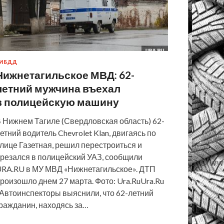
ИБДД
Нижнетагильское МВД: 62-
летний мужчина въехал
в полицейскую машину
 Нижнем Тагиле (Свердловская область) 62-
етний водитель Chevrolet Klan, двигаясь по
лице Газетная, решил перестроиться и
резался в полицейский УАЗ, сообщили
RA.RU в МУ МВД «Нижнетагильское». ДТП
роизошло днем 27 марта. Фото: Ura.RuUra.Ru
Автоинспекторы выяснили, что 62-летний
ражданин, находясь за…