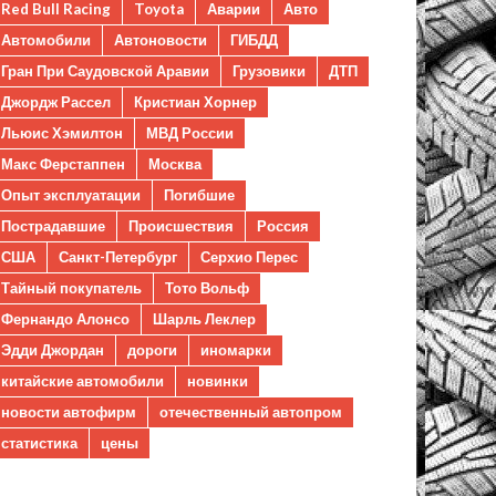
Red Bull Racing
Toyota
Аварии
Авто
Автомобили
Автоновости
ГИБДД
Гран При Саудовской Аравии
Грузовики
ДТП
Джордж Рассел
Кристиан Хорнер
Льюис Хэмилтон
МВД России
Макс Ферстаппен
Москва
Опыт эксплуатации
Погибшие
Пострадавшие
Происшествия
Россия
США
Санкт-Петербург
Серхио Перес
Тайный покупатель
Тото Вольф
Фернандо Алонсо
Шарль Леклер
Эдди Джордан
дороги
иномарки
китайские автомобили
новинки
новости автофирм
отечественный автопром
статистика
цены