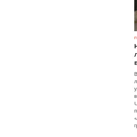
Г
В
л
у
в
U
п
«
г