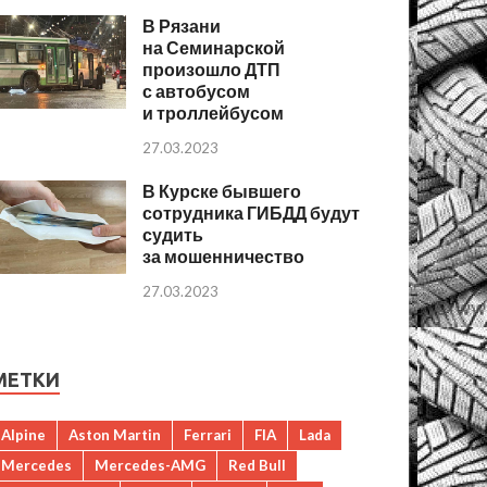
В Рязани
на Семинарской
произошло ДТП
с автобусом
и троллейбусом
27.03.2023
В Курске бывшего
сотрудника ГИБДД будут
судить
за мошенничество
27.03.2023
МЕТКИ
Alpine
Aston Martin
Ferrari
FIA
Lada
Mercedes
Mercedes-AMG
Red Bull