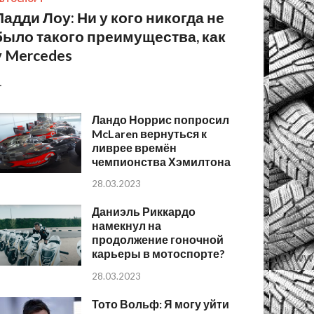
Падди Лоу: Ни у кого никогда не
было такого преимущества, как
у Mercedes
…
Ландо Норрис попросил
McLaren вернуться к
ливрее времён
чемпионства Хэмилтона
28.03.2023
Даниэль Риккардо
намекнул на
продолжение гоночной
карьеры в мотоспорте?
28.03.2023
Тото Вольф: Я могу уйти