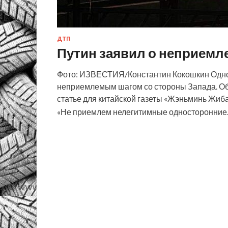
ДТП
Путин заявил о неприемл
Фото: ИЗВЕСТИЯ/Константин Кокошкин Одно
неприемлемым шагом со стороны Запада. Об
статье для китайской газеты «Жэньминь Жиба
«Не приемлем нелегитимные односторонни