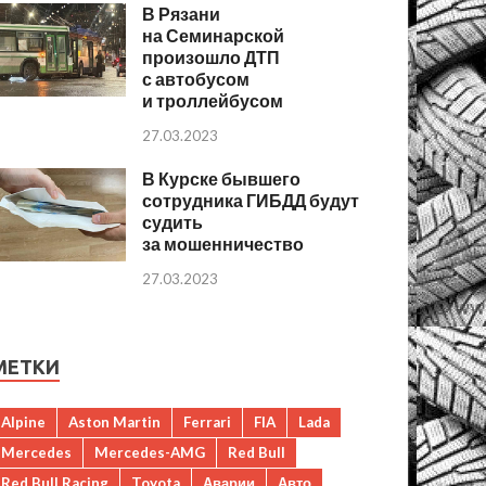
В Рязани
на Семинарской
произошло ДТП
с автобусом
и троллейбусом
27.03.2023
В Курске бывшего
сотрудника ГИБДД будут
судить
за мошенничество
27.03.2023
МЕТКИ
Alpine
Aston Martin
Ferrari
FIA
Lada
Mercedes
Mercedes-AMG
Red Bull
Red Bull Racing
Toyota
Аварии
Авто