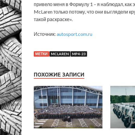
привело меня в Формулу 1 – я наблюдал, как 
McLaren только потому, что они выглядели кр
такой раскраске».
Источник:
autosport.com.ru
МЕТКИ
MCLAREN
MP4-23
ПОХОЖИЕ ЗАПИСИ