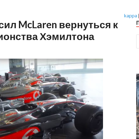
kappa
ил McLaren вернуться к
ионства Хэмилтона