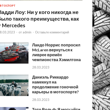
ВТОСПОРТ
Падди Лоу: Ни у кого никогда не
было такого преимущества, как
у Mercedes
8.03.2023
-
от
admin
-
Оставьте комментарий
Ландо Норрис попросил
McLaren вернуться к
ливрее времён
чемпионства Хэмилтона
28.03.2023
Даниэль Риккардо
намекнул на
продолжение гоночной
карьеры в мотоспорте?
28.03.2023
Тото Вольф: Я могу уйти