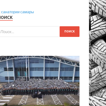
|
санатории самары
ПОИСК