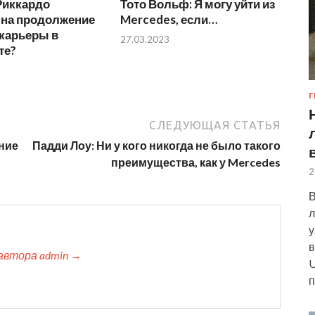
Риккардо
Тото Вольф: Я могу уйти из
 на продолжение
Mercedes, если…
 карьеры в
27.03.2023
те?
Г
СЛЕДУЮЩАЯ СТАТЬЯ
ние
Падди Лоу: Ни у кого никогда не было такого
преимущества, как у Mercedes
2
В
л
у
в
автора admin →
U
п