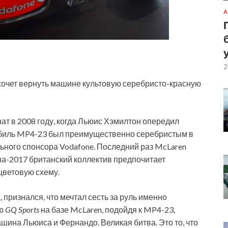
А
2
 хочет вернуть машине культовую серебристо-красную
т в 2008 году, когда Льюис Хэмилтон опередил
омобиль MP4-23 был преимущественно
серебристым в
льного спонсора Vodafone. Последний раз McLaren
она-2017 британский коллектив предпочитает
ветовую схему.
 признался, что мечтал сесть за руль именно
ью
GQ Sports
на базе McLaren, подойдя к MP4-23,
шина Льюиса и Фернандо. Великая битва. Это то, что