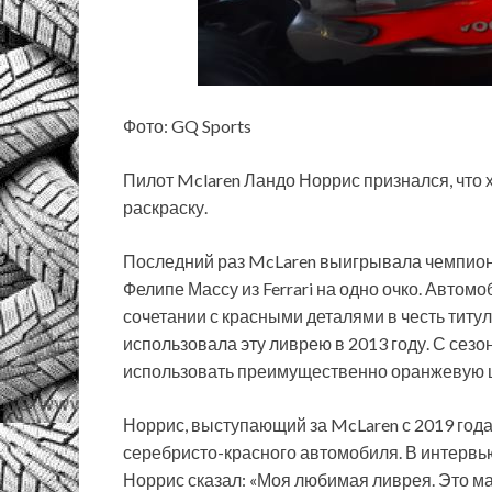
Фото: GQ Sports
Пилот Mclaren Ландо Норрис признался, что
раскраску.
Последний раз McLaren выигрывала чемпиона
Фелипе Массу из Ferrari на одно очко. Авт
сочетании с красными деталями в честь титу
использовала эту ливрею в 2013 году. С сез
использовать преимущественно оранжевую ц
Норрис, выступающий за McLaren с 2019 года,
серебристо-красного автомобиля. В интерв
Норрис сказал: «Моя любимая ливрея. Это ма