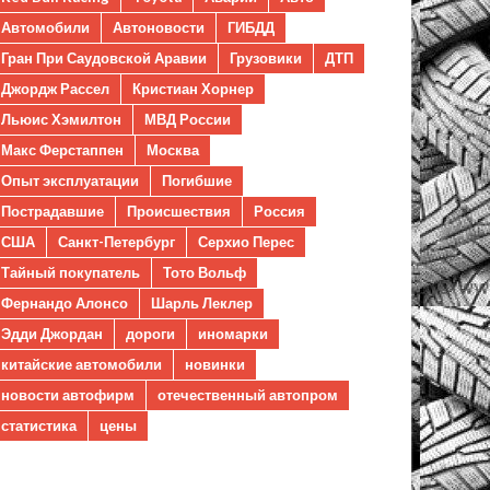
Автомобили
Автоновости
ГИБДД
Гран При Саудовской Аравии
Грузовики
ДТП
Джордж Рассел
Кристиан Хорнер
Льюис Хэмилтон
МВД России
Макс Ферстаппен
Москва
Опыт эксплуатации
Погибшие
Пострадавшие
Происшествия
Россия
США
Санкт-Петербург
Серхио Перес
Тайный покупатель
Тото Вольф
Фернандо Алонсо
Шарль Леклер
Эдди Джордан
дороги
иномарки
китайские автомобили
новинки
новости автофирм
отечественный автопром
статистика
цены