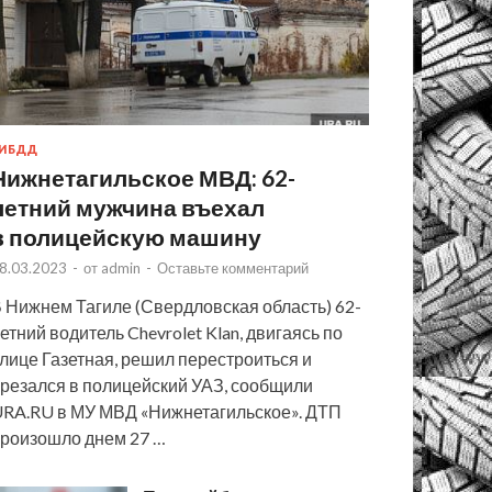
ИБДД
Нижнетагильское МВД: 62-
летний мужчина въехал
в полицейскую машину
8.03.2023
-
от
admin
-
Оставьте комментарий
 Нижнем Тагиле (Свердловская область) 62-
етний водитель Chevrolet Klan, двигаясь по
лице Газетная, решил перестроиться и
резался в полицейский УАЗ, сообщили
RA.RU в МУ МВД «Нижнетагильское». ДТП
роизошло днем 27 …