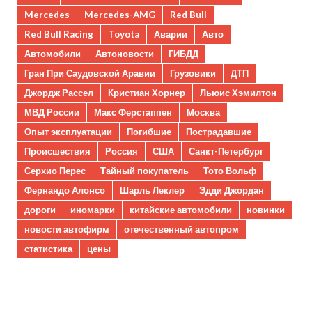
Mercedes
Mercedes-AMG
Red Bull
Red Bull Racing
Toyota
Аварии
Авто
Автомобили
Автоновости
ГИБДД
Гран При Саудовской Аравии
Грузовики
ДТП
Джордж Рассел
Кристиан Хорнер
Льюис Хэмилтон
МВД России
Макс Ферстаппен
Москва
Опыт эксплуатации
Погибшие
Пострадавшие
Происшествия
Россия
США
Санкт-Петербург
Серхио Перес
Тайный покупатель
Тото Вольф
Фернандо Алонсо
Шарль Леклер
Эдди Джордан
дороги
иномарки
китайские автомобили
новинки
новости автофирм
отечественный автопром
статистика
цены