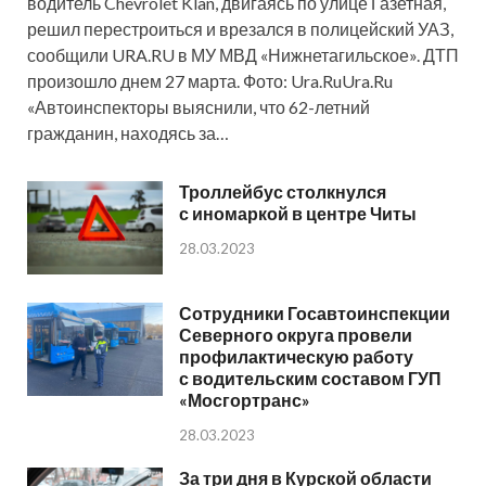
водитель Chevrolet Klan, двигаясь по улице Газетная,
решил перестроиться и врезался в полицейский УАЗ,
сообщили URA.RU в МУ МВД «Нижнетагильское». ДТП
произошло днем 27 марта. Фото: Ura.RuUra.Ru
«Автоинспекторы выяснили, что 62-летний
гражданин, находясь за…
Троллейбус столкнулся
с иномаркой в центре Читы
28.03.2023
Сотрудники Госавтоинспекции
Северного округа провели
профилактическую работу
с водительским составом ГУП
«Мосгортранс»
28.03.2023
За три дня в Курской области