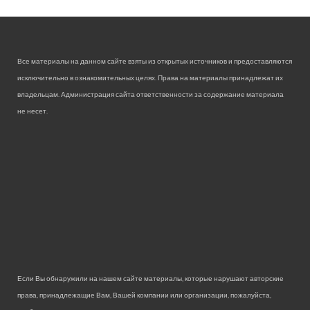
Все материалы на данном сайте взяты из открытых источников и предоставляются
исключительно в ознакомительных целях. Права на материалы принадлежат их
владельцам. Администрация сайта ответственности за содержание материала
не несет.
Если Вы обнаружили на нашем сайте материалы, которые нарушают авторские
права, принадлежащие Вам, Вашей компании или организации, пожалуйста,