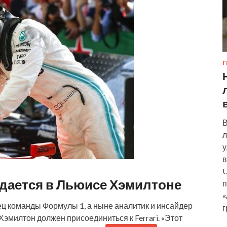
Г
В
л
у
в
U
ждается в Льюисе Хэмилтоне
п
«
ец команды Формулы 1, а ныне аналитик и инсайдер
г
Хэмилтон должен присоединиться к Ferrari. «Этот