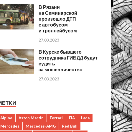
В Рязани
на Семинарской
произошло ДТП
с автобусом
и троллейбусом
27.03.2023
В Курске бывшего
сотрудника ГИБДД будут
судить
за мошенничество
27.03.2023
МЕТКИ
Alpine
Aston Martin
Ferrari
FIA
Lada
Mercedes
Mercedes-AMG
Red Bull