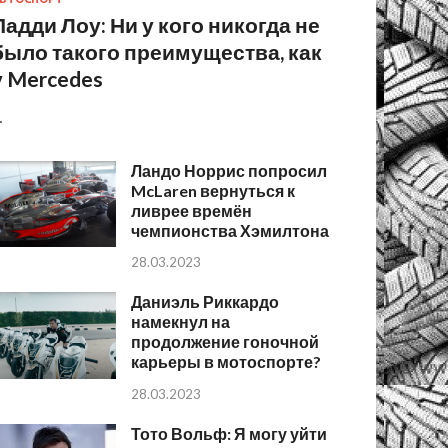
Падди Лоу: Ни у кого никогда не
было такого преимущества, как
у Mercedes
…
Ландо Норрис попросил
McLaren вернуться к
ливрее времён
чемпионства Хэмилтона
28.03.2023
Даниэль Риккардо
намекнул на
продолжение гоночной
карьеры в мотоспорте?
28.03.2023
Тото Вольф: Я могу уйти