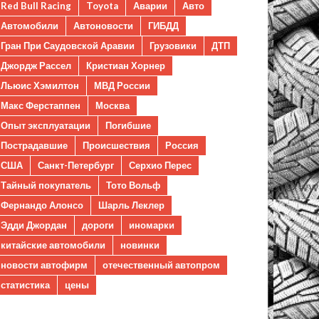
Red Bull Racing
Toyota
Аварии
Авто
Автомобили
Автоновости
ГИБДД
Гран При Саудовской Аравии
Грузовики
ДТП
Джордж Рассел
Кристиан Хорнер
Льюис Хэмилтон
МВД России
Макс Ферстаппен
Москва
Опыт эксплуатации
Погибшие
Пострадавшие
Происшествия
Россия
США
Санкт-Петербург
Серхио Перес
Тайный покупатель
Тото Вольф
Фернандо Алонсо
Шарль Леклер
Эдди Джордан
дороги
иномарки
китайские автомобили
новинки
новости автофирм
отечественный автопром
статистика
цены