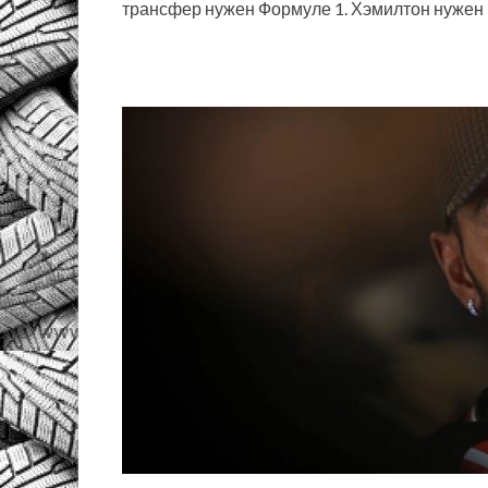
трансфер нужен Формуле 1. Хэмилтон нужен F