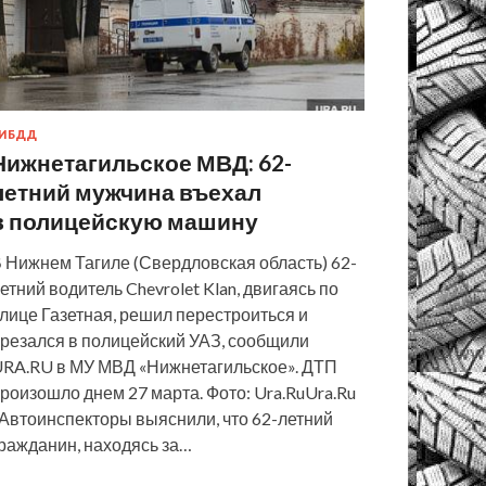
ИБДД
Нижнетагильское МВД: 62-
летний мужчина въехал
в полицейскую машину
 Нижнем Тагиле (Свердловская область) 62-
етний водитель Chevrolet Klan, двигаясь по
лице Газетная, решил перестроиться и
резался в полицейский УАЗ, сообщили
RA.RU в МУ МВД «Нижнетагильское». ДТП
роизошло днем 27 марта. Фото: Ura.RuUra.Ru
Автоинспекторы выяснили, что 62-летний
ражданин, находясь за…