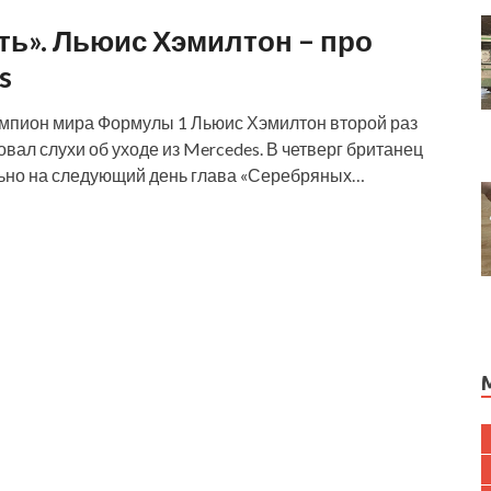
ть». Льюис Хэмилтон – про
s
емпион мира Формулы 1 Льюис Хэмилтон второй раз
вал слухи об уходе из Mercedes. В четверг британец
ально на следующий день глава «Серебряных…