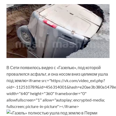
В Сети появилось видео с «Газелью», под которой
провалился асфальт, и она носом вниз целиком ушла
под землю<iframe src="https://vk.com/video_ext.php?
oid=-112510789&id=456314001&hash=e20ae3b380a1478e
width="640" height="360" frameborder="0"
allowfullscreen="1" allow="autoplay; encrypted-media;
fullscreen; picture-in-picture"></iframe>