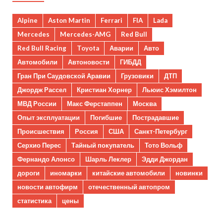
Alpine
Aston Martin
Ferrari
FIA
Lada
Mercedes
Mercedes-AMG
Red Bull
Red Bull Racing
Toyota
Аварии
Авто
Автомобили
Автоновости
ГИБДД
Гран При Саудовской Аравии
Грузовики
ДТП
Джордж Рассел
Кристиан Хорнер
Льюис Хэмилтон
МВД России
Макс Ферстаппен
Москва
Опыт эксплуатации
Погибшие
Пострадавшие
Происшествия
Россия
США
Санкт-Петербург
Серхио Перес
Тайный покупатель
Тото Вольф
Фернандо Алонсо
Шарль Леклер
Эдди Джордан
дороги
иномарки
китайские автомобили
новинки
новости автофирм
отечественный автопром
статистика
цены