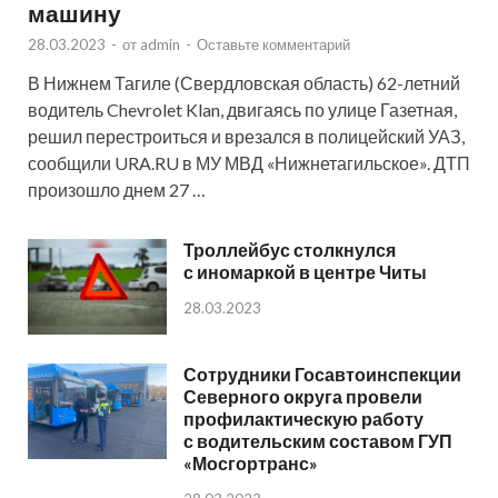
машину
28.03.2023
-
от
admin
-
Оставьте комментарий
В Нижнем Тагиле (Свердловская область) 62-летний
водитель Chevrolet Klan, двигаясь по улице Газетная,
решил перестроиться и врезался в полицейский УАЗ,
сообщили URA.RU в МУ МВД «Нижнетагильское». ДТП
произошло днем 27 …
Троллейбус столкнулся
с иномаркой в центре Читы
28.03.2023
Сотрудники Госавтоинспекции
Северного округа провели
профилактическую работу
с водительским составом ГУП
«Мосгортранс»