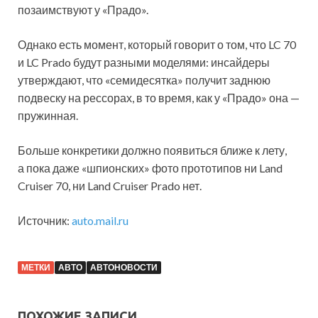
позаимствуют у «Прадо».
Однако есть момент, который говорит о том, что LC 70
и LC Prado будут разными моделями: инсайдеры
утверждают, что «семидесятка» получит заднюю
подвеску на рессорах, в то время, как у «Прадо» она —
пружинная.
Больше конкретики должно появиться ближе к лету,
а пока даже «шпионских» фото прототипов ни Land
Cruiser 70, ни Land Cruiser Prado нет.
Источник:
auto.mail.ru
МЕТКИ
АВТО
АВТОНОВОСТИ
ПОХОЖИЕ ЗАПИСИ