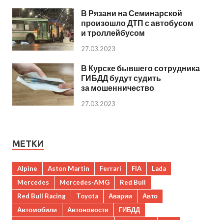
В Рязани на Семинарской
произошло ДТП с автобусом
и троллейбусом
27.03.2023
В Курске бывшего сотрудника
ГИБДД будут судить
за мошенничество
27.03.2023
МЕТКИ
Alpine
Aston Martin
Ferrari
FIA
Lada
Mercedes
Mercedes-AMG
Red Bull
Red Bull Racing
Toyota
Аварии
Авто
Автомобили
Автоновости
ГИБДД