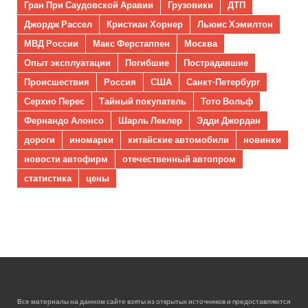
Гран При Саудовской Аравии
Грузовики
ДТП
Джордж Рассел
Кристиан Хорнер
Льюис Хэмилтон
МВД России
Макс Ферстаппен
Москва
Опыт эксплуатации
Погибшие
Пострадавшие
Происшествия
Россия
США
Санкт-Петербург
Серхио Перес
Тайный покупатель
Тото Вольф
Фернандо Алонсо
Шарль Леклер
Эдди Джордан
дороги
иномарки
китайские автомобили
новинки
новости автофирм
отечественный автопром
статистика
цены
Все материалы на данном сайте взяты из открытых источников и предоставляются