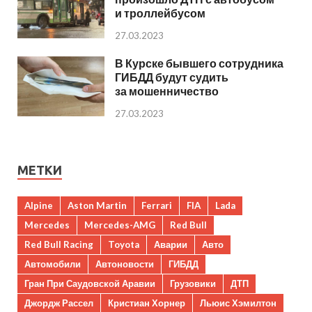
и троллейбусом
27.03.2023
В Курске бывшего сотрудника
ГИБДД будут судить
за мошенничество
27.03.2023
МЕТКИ
Alpine
Aston Martin
Ferrari
FIA
Lada
Mercedes
Mercedes-AMG
Red Bull
Red Bull Racing
Toyota
Аварии
Авто
Автомобили
Автоновости
ГИБДД
Гран При Саудовской Аравии
Грузовики
ДТП
Джордж Рассел
Кристиан Хорнер
Льюис Хэмилтон