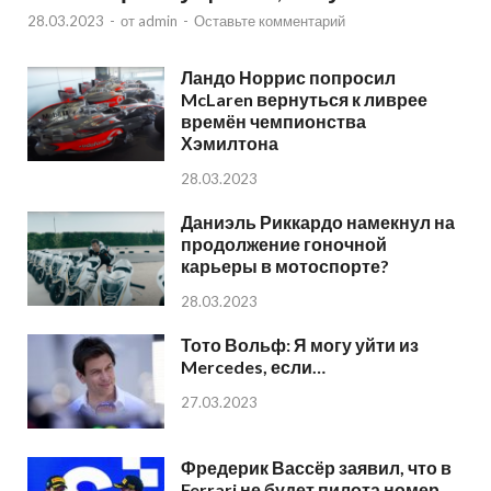
28.03.2023
-
от
admin
-
Оставьте комментарий
Ландо Норрис попросил
McLaren вернуться к ливрее
времён чемпионства
Хэмилтона
28.03.2023
Даниэль Риккардо намекнул на
продолжение гоночной
карьеры в мотоспорте?
28.03.2023
Тото Вольф: Я могу уйти из
Mercedes, если…
27.03.2023
Фредерик Вассёр заявил, что в
Ferrari не будет пилота номер