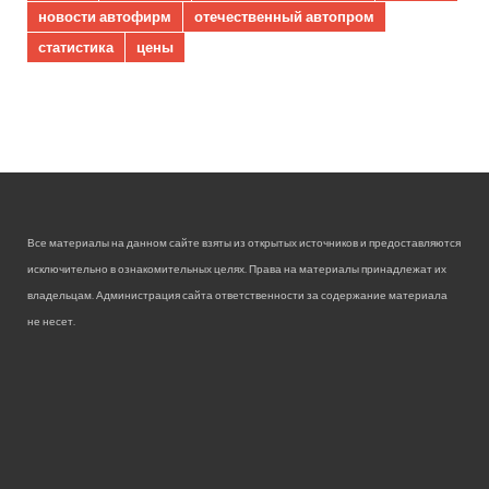
новости автофирм
отечественный автопром
статистика
цены
Все материалы на данном сайте взяты из открытых источников и предоставляются
исключительно в ознакомительных целях. Права на материалы принадлежат их
владельцам. Администрация сайта ответственности за содержание материала
не несет.