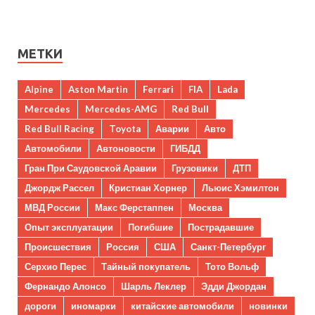
МЕТКИ
Alpine
Aston Martin
Ferrari
FIA
Lada
Mercedes
Mercedes-AMG
Red Bull
Red Bull Racing
Toyota
Аварии
Авто
Автомобили
Автоновости
ГИБДД
Гран При Саудовской Аравии
Грузовики
ДТП
Джордж Рассел
Кристиан Хорнер
Льюис Хэмилтон
МВД России
Макс Ферстаппен
Москва
Опыт эксплуатации
Погибшие
Пострадавшие
Происшествия
Россия
США
Санкт-Петербург
Серхио Перес
Тайный покупатель
Тото Вольф
Фернандо Алонсо
Шарль Леклер
Эдди Джордан
дороги
иномарки
китайские автомобили
новинки