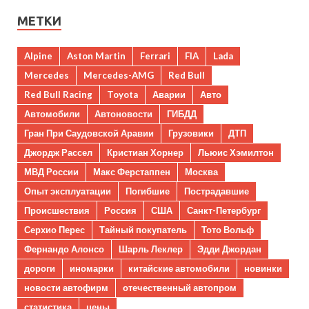
МЕТКИ
Alpine
Aston Martin
Ferrari
FIA
Lada
Mercedes
Mercedes-AMG
Red Bull
Red Bull Racing
Toyota
Аварии
Авто
Автомобили
Автоновости
ГИБДД
Гран При Саудовской Аравии
Грузовики
ДТП
Джордж Рассел
Кристиан Хорнер
Льюис Хэмилтон
МВД России
Макс Ферстаппен
Москва
Опыт эксплуатации
Погибшие
Пострадавшие
Происшествия
Россия
США
Санкт-Петербург
Серхио Перес
Тайный покупатель
Тото Вольф
Фернандо Алонсо
Шарль Леклер
Эдди Джордан
дороги
иномарки
китайские автомобили
новинки
новости автофирм
отечественный автопром
статистика
цены