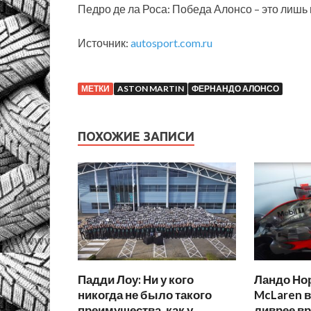
Педро де ла Роса: Победа Алонсо – это лишь
Источник:
autosport.com.ru
МЕТКИ
ASTON MARTIN
ФЕРНАНДО АЛОНСО
ПОХОЖИЕ ЗАПИСИ
Падди Лоу: Ни у кого
Ландо Но
никогда не было такого
McLaren в
преимущества, как у
ливрее в