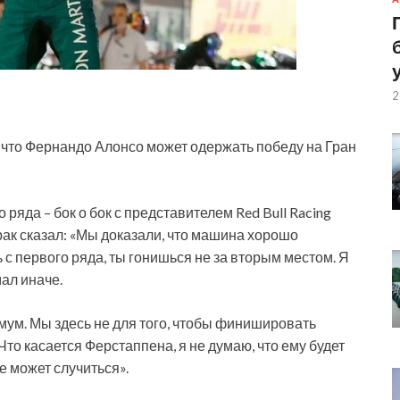
2
, что Фернандо Алонсо может одержать победу на Гран
 ряда – бок о бок с представителем Red Bull Racing
рак сказал: «Мы
доказали, что машина хорошо
ь с первого ряда, ты гонишься не за вторым местом. Я
ал иначе.
мум. Мы здесь не для того, чтобы финишировать
 Что касается Ферстаппена, я не думаю, что ему будет
е может случиться».