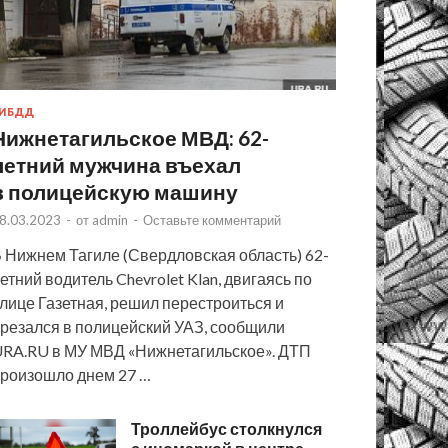
ИБДД
Нижнетагильское МВД: 62-
летний мужчина въехал
в полицейскую машину
8.03.2023
-
от
admin
-
Оставьте комментарий
 Нижнем Тагиле (Свердловская область) 62-
етний водитель Chevrolet Klan, двигаясь по
лице Газетная, решил перестроиться и
резался в полицейский УАЗ, сообщили
RA.RU в МУ МВД «Нижнетагильское». ДТП
роизошло днем 27 …
Троллейбус столкнулся