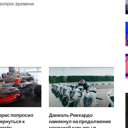
 вопрос времени
ррис попросил
Даниэль Риккардо
ернуться к
намекнул на продолжение
ремён
гоночной карьеры в