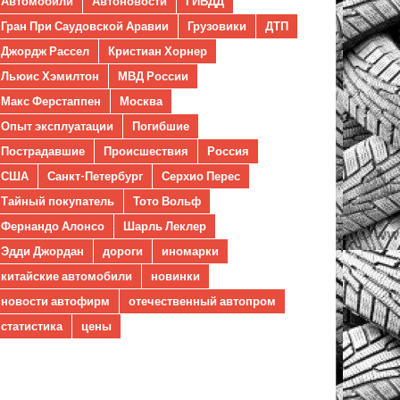
Автомобили
Автоновости
ГИБДД
Гран При Саудовской Аравии
Грузовики
ДТП
Джордж Рассел
Кристиан Хорнер
Льюис Хэмилтон
МВД России
Макс Ферстаппен
Москва
Опыт эксплуатации
Погибшие
Пострадавшие
Происшествия
Россия
США
Санкт-Петербург
Серхио Перес
Тайный покупатель
Тото Вольф
Фернандо Алонсо
Шарль Леклер
Эдди Джордан
дороги
иномарки
китайские автомобили
новинки
новости автофирм
отечественный автопром
статистика
цены