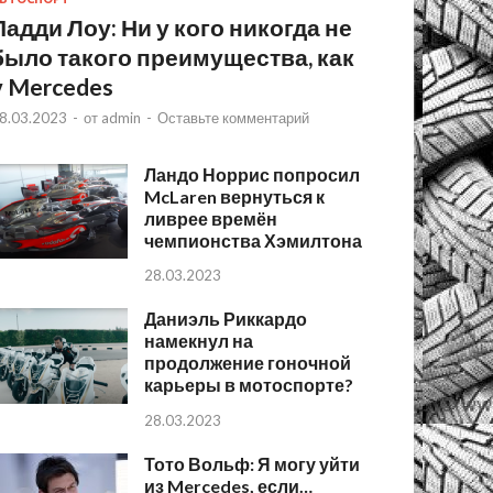
Падди Лоу: Ни у кого никогда не
было такого преимущества, как
у Mercedes
8.03.2023
-
от
admin
-
Оставьте комментарий
Ландо Норрис попросил
McLaren вернуться к
ливрее времён
чемпионства Хэмилтона
28.03.2023
Даниэль Риккардо
намекнул на
продолжение гоночной
карьеры в мотоспорте?
28.03.2023
Тото Вольф: Я могу уйти
из Mercedes, если…