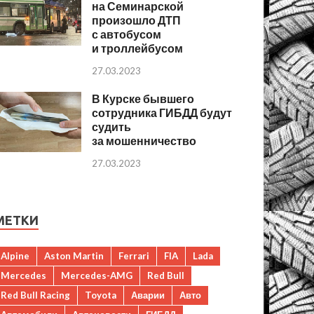
на Семинарской
произошло ДТП
с автобусом
и троллейбусом
27.03.2023
В Курске бывшего
сотрудника ГИБДД будут
судить
за мошенничество
27.03.2023
МЕТКИ
Alpine
Aston Martin
Ferrari
FIA
Lada
Mercedes
Mercedes-AMG
Red Bull
Red Bull Racing
Toyota
Аварии
Авто