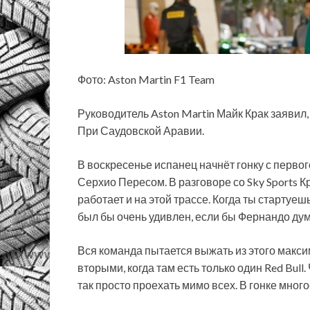
Фото: Aston Martin F1 Team
Руководитель Aston Martin Майк Крак заявил
При Саудовской Аравии.
В воскресенье испанец начнёт гонку с первого
Серхио Пересом. В разговоре со Sky Sports К
работает и на этой трассе. Когда ты стартуеш
был бы очень удивлен, если бы Фернандо дум
Вся команда пытается выжать из этого макси
вторыми, когда там есть только один Red Bull.
так просто проехать мимо всех. В гонке много