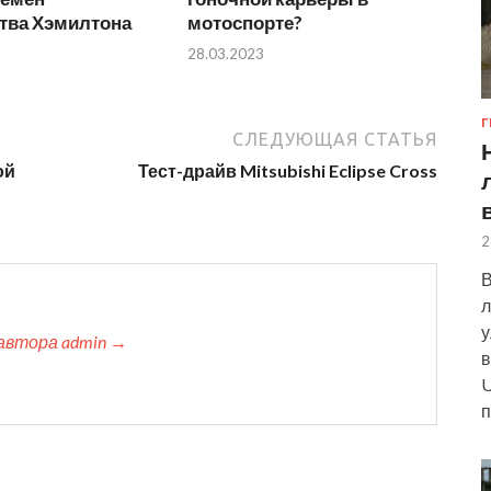
тва Хэмилтона
мотоспорте?
28.03.2023
Г
СЛЕДУЮЩАЯ СТАТЬЯ
ой
Тест-драйв Mitsubishi Eclipse Cross
2
В
л
у
автора admin →
в
U
п