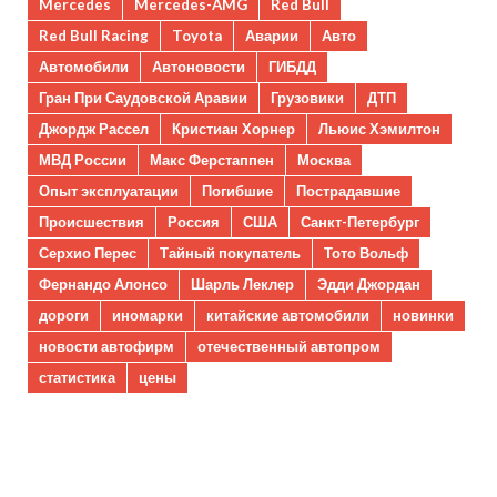
Mercedes
Mercedes-AMG
Red Bull
Red Bull Racing
Toyota
Аварии
Авто
Автомобили
Автоновости
ГИБДД
Гран При Саудовской Аравии
Грузовики
ДТП
Джордж Рассел
Кристиан Хорнер
Льюис Хэмилтон
МВД России
Макс Ферстаппен
Москва
Опыт эксплуатации
Погибшие
Пострадавшие
Происшествия
Россия
США
Санкт-Петербург
Серхио Перес
Тайный покупатель
Тото Вольф
Фернандо Алонсо
Шарль Леклер
Эдди Джордан
дороги
иномарки
китайские автомобили
новинки
новости автофирм
отечественный автопром
статистика
цены