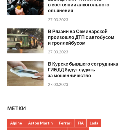
в состоянии алкогольного
опьянения
27.03.2023
В Рязани на Семинарской
произошло ДТП с автобусом
и троллейбусом
27.03.2023
В Курске бывшего сотрудника
ГИБДД будут судить
за мошенничество
27.03.2023
МЕТКИ
Alpine
Aston Martin
Ferrari
FIA
Lada