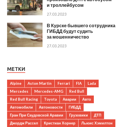
и троллейбусом
27.03.2023
В Курске бывшего сотрудника
ГИБДД будут судить
за мошенничество
27.03.2023
МЕТКИ
Alpine
Aston Martin
Ferrari
FIA
Lada
Mercedes
Mercedes-AMG
Red Bull
Red Bull Racing
Toyota
Аварии
Авто
Автомобили
Автоновости
ГИБДД
Гран При Саудовской Аравии
Грузовики
ДТП
Джордж Рассел
Кристиан Хорнер
Льюис Хэмилтон