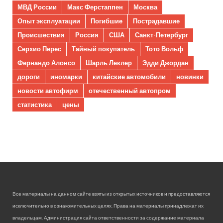
МВД России
Макс Ферстаппен
Москва
Опыт эксплуатации
Погибшие
Пострадавшие
Происшествия
Россия
США
Санкт-Петербург
Серхио Перес
Тайный покупатель
Тото Вольф
Фернандо Алонсо
Шарль Леклер
Эдди Джордан
дороги
иномарки
китайские автомобили
новинки
новости автофирм
отечественный автопром
статистика
цены
Все материалы на данном сайте взяты из открытых источников и предоставляются
исключительно в ознакомительных целях. Права на материалы принадлежат их
владельцам. Администрация сайта ответственности за содержание материала