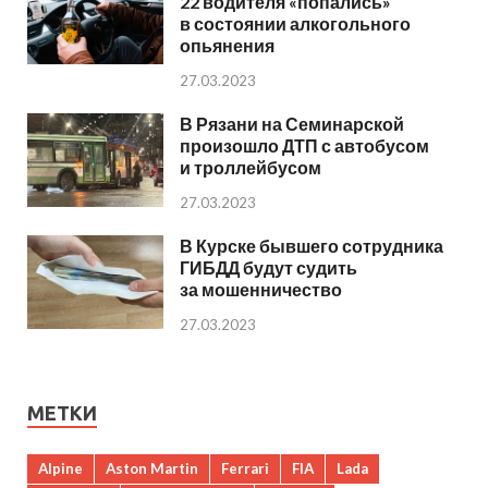
22 водителя «попались»
в состоянии алкогольного
опьянения
27.03.2023
В Рязани на Семинарской
произошло ДТП с автобусом
и троллейбусом
27.03.2023
В Курске бывшего сотрудника
ГИБДД будут судить
за мошенничество
27.03.2023
МЕТКИ
Alpine
Aston Martin
Ferrari
FIA
Lada