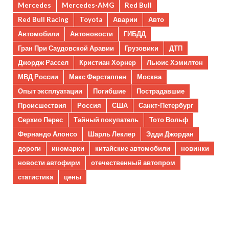
Mercedes
Mercedes-AMG
Red Bull
Red Bull Racing
Toyota
Аварии
Авто
Автомобили
Автоновости
ГИБДД
Гран При Саудовской Аравии
Грузовики
ДТП
Джордж Рассел
Кристиан Хорнер
Льюис Хэмилтон
МВД России
Макс Ферстаппен
Москва
Опыт эксплуатации
Погибшие
Пострадавшие
Происшествия
Россия
США
Санкт-Петербург
Серхио Перес
Тайный покупатель
Тото Вольф
Фернандо Алонсо
Шарль Леклер
Эдди Джордан
дороги
иномарки
китайские автомобили
новинки
новости автофирм
отечественный автопром
статистика
цены