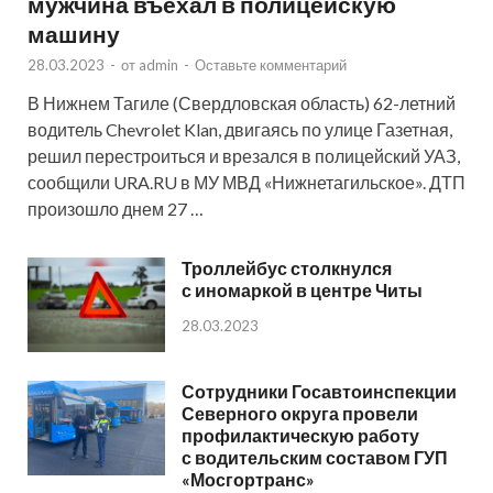
мужчина въехал в полицейскую
машину
28.03.2023
-
от
admin
-
Оставьте комментарий
В Нижнем Тагиле (Свердловская область) 62-летний
водитель Chevrolet Klan, двигаясь по улице Газетная,
решил перестроиться и врезался в полицейский УАЗ,
сообщили URA.RU в МУ МВД «Нижнетагильское». ДТП
произошло днем 27 …
Троллейбус столкнулся
с иномаркой в центре Читы
28.03.2023
Сотрудники Госавтоинспекции
Северного округа провели
профилактическую работу
с водительским составом ГУП
«Мосгортранс»