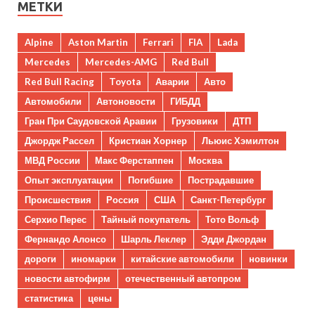
МЕТКИ
Alpine
Aston Martin
Ferrari
FIA
Lada
Mercedes
Mercedes-AMG
Red Bull
Red Bull Racing
Toyota
Аварии
Авто
Автомобили
Автоновости
ГИБДД
Гран При Саудовской Аравии
Грузовики
ДТП
Джордж Рассел
Кристиан Хорнер
Льюис Хэмилтон
МВД России
Макс Ферстаппен
Москва
Опыт эксплуатации
Погибшие
Пострадавшие
Происшествия
Россия
США
Санкт-Петербург
Серхио Перес
Тайный покупатель
Тото Вольф
Фернандо Алонсо
Шарль Леклер
Эдди Джордан
дороги
иномарки
китайские автомобили
новинки
новости автофирм
отечественный автопром
статистика
цены