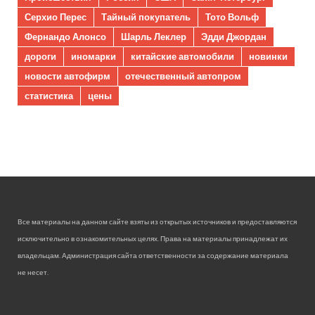
Серхио Перес
Тайный покупатель
Тото Вольф
Фернандо Алонсо
Шарль Леклер
Эдди Джордан
дороги
иномарки
китайские автомобили
новинки
новости автофирм
отечественный автопром
статистика
цены
Все материалы на данном сайте взяты из открытых источников и предоставляются
исключительно в ознакомительных целях. Права на материалы принадлежат их
владельцам. Администрация сайта ответственности за содержание материала
не несет.