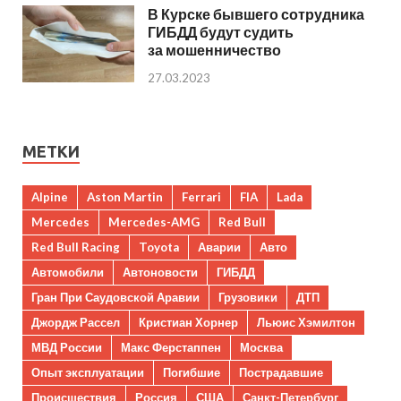
В Курске бывшего сотрудника
ГИБДД будут судить
за мошенничество
27.03.2023
МЕТКИ
Alpine
Aston Martin
Ferrari
FIA
Lada
Mercedes
Mercedes-AMG
Red Bull
Red Bull Racing
Toyota
Аварии
Авто
Автомобили
Автоновости
ГИБДД
Гран При Саудовской Аравии
Грузовики
ДТП
Джордж Рассел
Кристиан Хорнер
Льюис Хэмилтон
МВД России
Макс Ферстаппен
Москва
Опыт эксплуатации
Погибшие
Пострадавшие
Происшествия
Россия
США
Санкт-Петербург