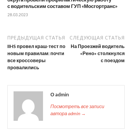
с водительским составом ГУП «Мосгортранс»
28.03.2023
ПРЕДЫДУЩАЯ СТАТЬЯ
СЛЕДУЮЩАЯ СТАТЬЯ
IIHS провел краш-тест по
На Проезжей водитель
новым правилам: почти
«Рено» столкнулся
все кроссоверы
с поездом
провалились
О admin
Посмотреть все записи
автора admin →