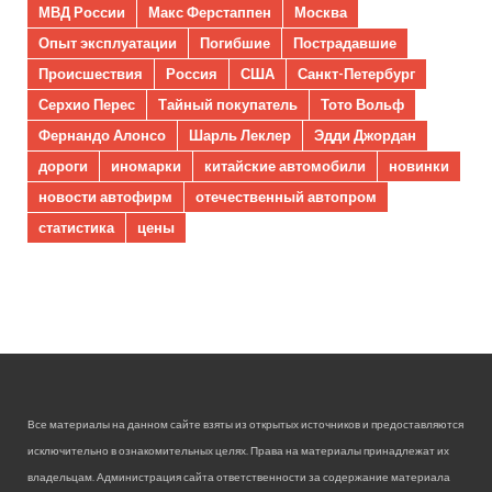
МВД России
Макс Ферстаппен
Москва
Опыт эксплуатации
Погибшие
Пострадавшие
Происшествия
Россия
США
Санкт-Петербург
Серхио Перес
Тайный покупатель
Тото Вольф
Фернандо Алонсо
Шарль Леклер
Эдди Джордан
дороги
иномарки
китайские автомобили
новинки
новости автофирм
отечественный автопром
статистика
цены
Все материалы на данном сайте взяты из открытых источников и предоставляются
исключительно в ознакомительных целях. Права на материалы принадлежат их
владельцам. Администрация сайта ответственности за содержание материала