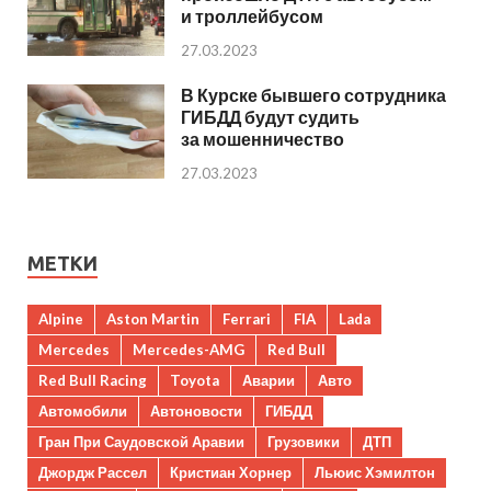
и троллейбусом
27.03.2023
В Курске бывшего сотрудника
ГИБДД будут судить
за мошенничество
27.03.2023
МЕТКИ
Alpine
Aston Martin
Ferrari
FIA
Lada
Mercedes
Mercedes-AMG
Red Bull
Red Bull Racing
Toyota
Аварии
Авто
Автомобили
Автоновости
ГИБДД
Гран При Саудовской Аравии
Грузовики
ДТП
Джордж Рассел
Кристиан Хорнер
Льюис Хэмилтон