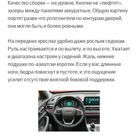
Качество сборки — на уровне. Кнопки не «люфтят»,
зазоры между панелями аккуратные. Общую картину
портят разве что уплотнители по контурам дверей,
они могли быть и более ровными.
На передних креслах удобно даже рослым седокам.
Руль настраивается и по вылету, и по высоте. Хватает
и диапазона настроек у сидений. Жаль, нижние
подушки по-азиатски коротки. Если у вас длинные
ноги, бедра повиснут в пустоте, и это ощущение
усилит отсутствие внятной боковой поддержки.