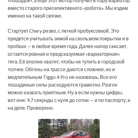
«лошадок», а еще этот мотор получил в пару вариатор
вместо старого преселективного «робота». Мы ездим
именно на такой связке.
Стартует Chery резво, с легкой пробуксовкой. Это
придется учитывать зимой на скользком покрытии и в
пробках — в любое время года. Далее напор скисает,
остается ровная и предсказуемая «вариаторная»
тяга. Её вполне хватит, чтобы не тупить в городской
толчее. Обгоны на трассе даются сложнее, но и
медлительным Tiggo 4 Pro не назовешь. Все его
лошадиные силы расходуются грамотно. Разгон
можно назвать приятным. Ну а если нужны цифры,
вот они: 9,7 секунды с нуля до сотни — и по паспорту, и
на деле. Проверено.