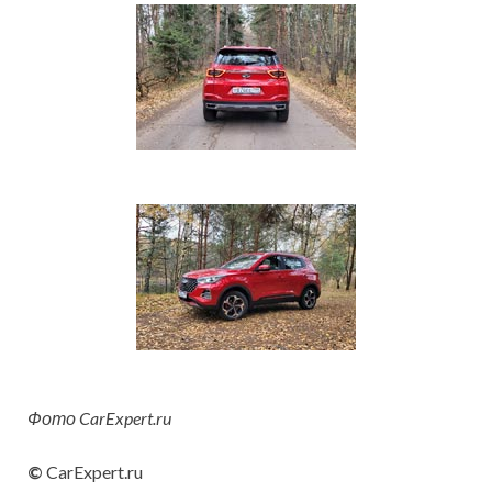
Фото CarExpert.ru
©
CarExpert.ru