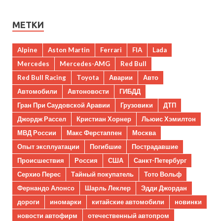
МЕТКИ
Alpine
Aston Martin
Ferrari
FIA
Lada
Mercedes
Mercedes-AMG
Red Bull
Red Bull Racing
Toyota
Аварии
Авто
Автомобили
Автоновости
ГИБДД
Гран При Саудовской Аравии
Грузовики
ДТП
Джордж Рассел
Кристиан Хорнер
Льюис Хэмилтон
МВД России
Макс Ферстаппен
Москва
Опыт эксплуатации
Погибшие
Пострадавшие
Происшествия
Россия
США
Санкт-Петербург
Серхио Перес
Тайный покупатель
Тото Вольф
Фернандо Алонсо
Шарль Леклер
Эдди Джордан
дороги
иномарки
китайские автомобили
новинки
новости автофирм
отечественный автопром