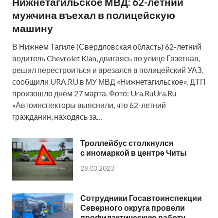
Нижнетагильское МВД: 62-летний
мужчина въехал в полицейскую
машину
В Нижнем Тагиле (Свердловская область) 62-летний
водитель Chevrolet Klan, двигаясь по улице Газетная,
решил перестроиться и врезался в полицейский УАЗ,
сообщили URA.RU в МУ МВД «Нижнетагильское». ДТП
произошло днем 27 марта. Фото: Ura.RuUra.Ru
«Автоинспекторы выяснили, что 62-летний
гражданин, находясь за…
Троллейбус столкнулся
с иномаркой в центре Читы
28.03.2023
Сотрудники Госавтоинспекции
Северного округа провели
профилактическую работу