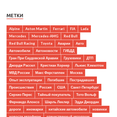
МЕТКИ
Alpine
Aston Martin
Ferrari
FIA
Lada
Mercedes
Mercedes-AMG
Red Bull
Red Bull Racing
Toyota
Аварии
Авто
Автомобили
Автоновости
ГИБДД
Гран При Саудовской Аравии
Грузовики
ДТП
Джордж Рассел
Кристиан Хорнер
Льюис Хэмилтон
МВД России
Макс Ферстаппен
Москва
Опыт эксплуатации
Погибшие
Пострадавшие
Происшествия
Россия
США
Санкт-Петербург
Серхио Перес
Тайный покупатель
Тото Вольф
Фернандо Алонсо
Шарль Леклер
Эдди Джордан
дороги
иномарки
китайские автомобили
новинки
новости автофирм
отечественный автопром