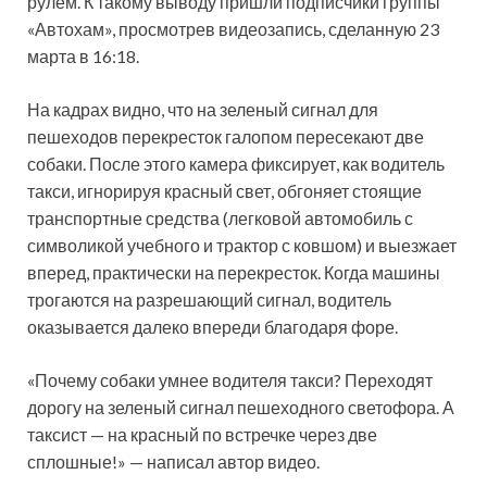
рулем. К такому выводу пришли подписчики группы
«Автохам», просмотрев видеозапись, сделанную 23
марта в 16:18.
На кадрах видно, что на зеленый сигнал для
пешеходов перекресток галопом пересекают две
собаки. После этого камера фиксирует, как водитель
такси, игнорируя красный свет, обгоняет стоящие
транспортные средства (легковой автомобиль с
символикой учебного и трактор с ковшом) и выезжает
вперед, практически на перекресток. Когда машины
трогаются на разрешающий сигнал, водитель
оказывается далеко впереди благодаря форе.
«Почему собаки умнее водителя такси? Переходят
дорогу на зеленый сигнал пешеходного светофора. А
таксист — на красный по встречке через две
сплошные!» — написал автор видео.