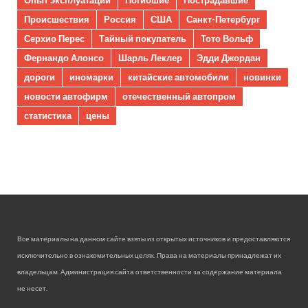
Происшествия
Россия
США
Санкт-Петербург
Серхио Перес
Тайный покупатель
Тото Вольф
Фернандо Алонсо
Шарль Леклер
Эдди Джордан
дороги
иномарки
китайские автомобили
новинки
новости автофирм
отечественный автопром
статистика
цены
Все материалы на данном сайте взяты из открытых источников и предоставляются
исключительно в ознакомительных целях. Права на материалы принадлежат их
владельцам. Администрация сайта ответственности за содержание материала
не несет.