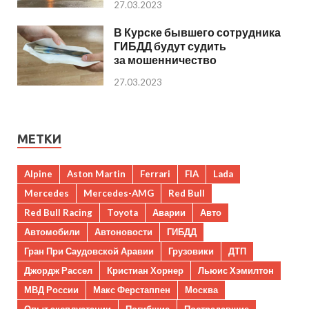
27.03.2023
В Курске бывшего сотрудника
ГИБДД будут судить
за мошенничество
27.03.2023
МЕТКИ
Alpine
Aston Martin
Ferrari
FIA
Lada
Mercedes
Mercedes-AMG
Red Bull
Red Bull Racing
Toyota
Аварии
Авто
Автомобили
Автоновости
ГИБДД
Гран При Саудовской Аравии
Грузовики
ДТП
Джордж Рассел
Кристиан Хорнер
Льюис Хэмилтон
МВД России
Макс Ферстаппен
Москва
Опыт эксплуатации
Погибшие
Пострадавшие