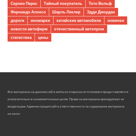
Серхио Перес
Тайный покупатель
Тото Вольф
Фернандо Алонсо
Шарль Леклер
Эдди Джордан
дороги
иномарки
китайские автомобили
новинки
новости автофирм
отечественный автопром
статистика
цены
Все материалы на данном сайте взяты из открытых источников и предоставляются
исключительно в ознакомительных целях. Права на материалы принадлежат их
владельцам. Администрация сайта ответственности за содержание материала
не несет.