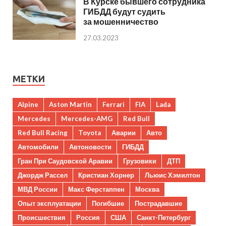
В Курске бывшего сотрудника
ГИБДД будут судить
за мошенничество
27.03.2023
МЕТКИ
Alpine
Aston Martin
Ferrari
FIA
Lada
Mercedes
Mercedes-AMG
Red Bull
Red Bull Racing
Toyota
Аварии
Авто
Автомобили
Автоновости
ГИБДД
Гран При Саудовской Аравии
Грузовики
ДТП
Джордж Рассел
Кристиан Хорнер
Льюис Хэмилтон
МВД России
Макс Ферстаппен
Москва
Опыт эксплуатации
Погибшие
Пострадавшие
Происшествия
Россия
США
Санкт-Петербург