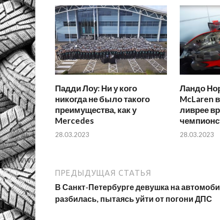
Падди Лоу: Ни у кого
Ландо Но
никогда не было такого
McLaren в
преимущества, как у
ливрее в
Mercedes
чемпионс
28.03.2023
28.03.2023
ПРЕДЫДУЩАЯ СТАТЬЯ
В Санкт-Петербурге девушка на автомоб
разбилась, пытаясь уйти от погони ДПС