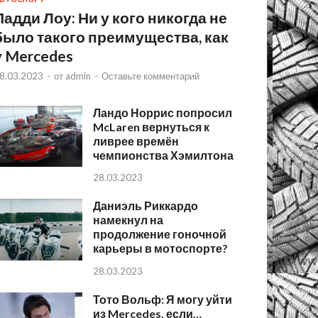
Падди Лоу: Ни у кого никогда не
было такого преимущества, как
у Mercedes
8.03.2023
-
от
admin
-
Оставьте комментарий
Ландо Норрис попросил
McLaren вернуться к
ливрее времён
чемпионства Хэмилтона
28.03.2023
Даниэль Риккардо
намекнул на
продолжение гоночной
карьеры в мотоспорте?
28.03.2023
Тото Вольф: Я могу уйти
из Mercedes, если…