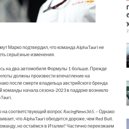
2
мут Марко подтвердил, что команда AlphaTauri не
петь серьёзные изменения.
лось на два автомобиля Формулы 1 больше. Прежде
илоты должны произвести впечатление на
нако после смерти владельца австрийского бренда
 команды начала сезона-2023 в паддоке возникло
Tauri.
рко на соответствующий вопрос
RacingNews365
. – Однако
ивает, что AlphaTauri обходится дороже, чем Red Bull.
команду, но остаёмся в Италии? Частично переезжаем