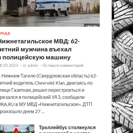
ИБДД
Нижнетагильское МВД: 62-
летний мужчина въехал
в полицейскую машину
8.03.2023
-
от
admin
-
Оставьте комментарий
 Нижнем Тагиле (Свердловская область) 62-
етний водитель Chevrolet Klan, двигаясь по
лице Газетная, решил перестроиться и
резался в полицейский УАЗ, сообщили
RA.RU в МУ МВД «Нижнетагильское». ДТП
роизошло днем 27 …
Троллейбус столкнулся