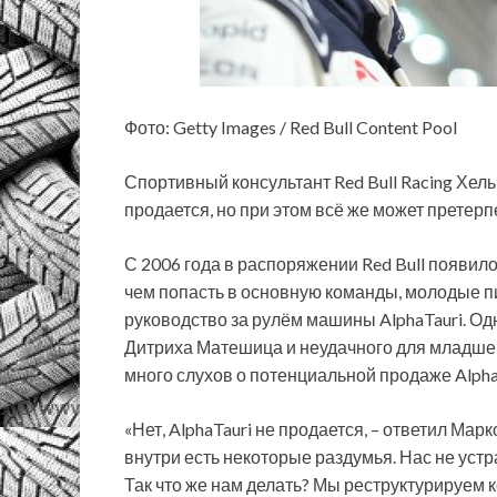
Фото: Getty Images / Red Bull Content Pool
Спортивный консультант Red Bull Racing Хель
продается, но при этом всё же может претер
С 2006 года в распоряжении Red Bull появи
чем попасть в
основную команды, молодые п
руководство за рулём машины AlphaTauri. Од
Дитриха Матешица и неудачного для младшей
много слухов о потенциальной продаже Alpha
«Нет, AlphaTauri не продается, – ответил Ма
внутри есть некоторые раздумья. Нас не устра
Так что же нам делать? Мы реструктурируем 