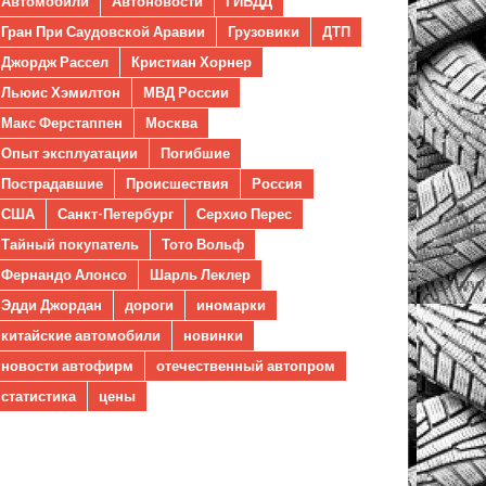
Автомобили
Автоновости
ГИБДД
Гран При Саудовской Аравии
Грузовики
ДТП
Джордж Рассел
Кристиан Хорнер
Льюис Хэмилтон
МВД России
Макс Ферстаппен
Москва
Опыт эксплуатации
Погибшие
Пострадавшие
Происшествия
Россия
США
Санкт-Петербург
Серхио Перес
Тайный покупатель
Тото Вольф
Фернандо Алонсо
Шарль Леклер
Эдди Джордан
дороги
иномарки
китайские автомобили
новинки
новости автофирм
отечественный автопром
статистика
цены