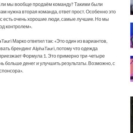
 Или мы вообще продаём команду? Такими были
ам нужна вторая команда, ответ прост. Особенно это
 нас есть очень хорошие люди, самые лучшие. Но мы
под контролем».
auri Марко ответил так: «Это один из вариантов,
ать брендинг AlphaTauri, потому что одежда
а приезжает Формула 1. Это примерно три-четыре
чь больше денег и улучшить результаты. Возможно, с
спонсора».