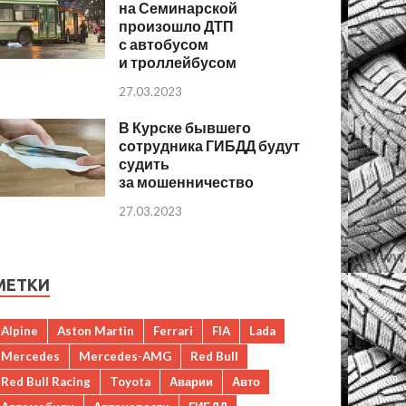
на Семинарской
произошло ДТП
с автобусом
и троллейбусом
27.03.2023
В Курске бывшего
сотрудника ГИБДД будут
судить
за мошенничество
27.03.2023
МЕТКИ
Alpine
Aston Martin
Ferrari
FIA
Lada
Mercedes
Mercedes-AMG
Red Bull
Red Bull Racing
Toyota
Аварии
Авто