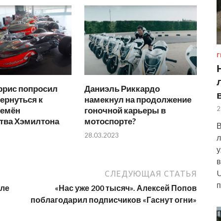
Г
ррис попросил
Даниэль Риккардо
ернуться к
намекнул на продолжение
2
ремён
гоночной карьеры в
тва Хэмилтона
мотоспорте?
В
28.03.2023
л
у
в
U
СЛЕДУЮЩАЯ СТАТЬЯ
п
иле
«Нас уже 200 тысяч». Алексей Попов
поблагодарил подписчиков «Гаснут огни»