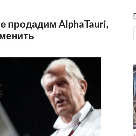
е продадим AlphaTauri,
сменить
А