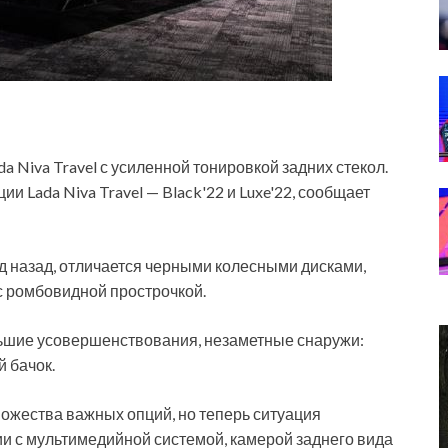
a Niva Travel с усиленной тонировкой задних стекол.
и Lada Niva Travel — Black'22 и Luxe'22, сообщает
д назад, отличается черными колесными дисками,
с ромбовидной прострочкой.
льшие усовершенствования, незаметные снаружи:
 бачок.
ножества важных опций, но теперь ситуация
и с мультимедийной системой, камерой заднего вида