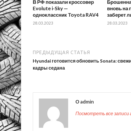
В РФ показали кроссовер
Брошенна
Evolute i-Sky —
вновь на 
одноклассник Toyota RAV4
заберет л
28.03.2023
28.03.2023
ПРЕДЫДУЩАЯ СТАТЬЯ
Hyundai готовится обновить Sonata: свеж
кадры седана
О admin
Посмотреть все записи 