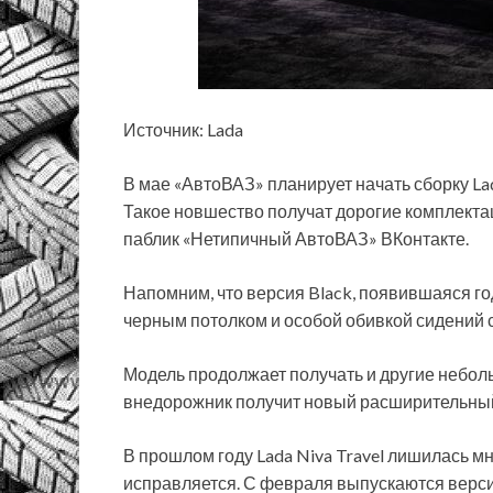
Источник: Lada
В мае «АвтоВАЗ» планирует начать сборку Lad
Такое новшество получат дорогие комплектаци
паблик «Нетипичный АвтоВАЗ» ВКонтакте.
Напомним, что версия Black, появившаяся го
черным потолком и особой обивкой сидений 
Модель продолжает получать и другие небо
внедорожник получит новый расширительный
В прошлом году Lada Niva Travel лишилась м
исправляется. С февраля выпускаются верси