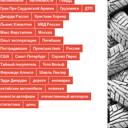
Автомобили
Автоновости
ГИБДД
Гран При Саудовской Аравии
Грузовики
ДТП
Джордж Рассел
Кристиан Хорнер
Льюис Хэмилтон
МВД России
Макс Ферстаппен
Москва
Опыт эксплуатации
Погибшие
Пострадавшие
Происшествия
Россия
США
Санкт-Петербург
Серхио Перес
Тайный покупатель
Тото Вольф
Фернандо Алонсо
Шарль Леклер
Эдди Джордан
дороги
иномарки
китайские автомобили
новинки
новости автофирм
отечественный автопром
статистика
цены