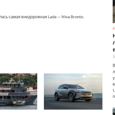
ась самая внедорожная Lada — Niva Bronto.
Г
2
В
л
у
в
U
п