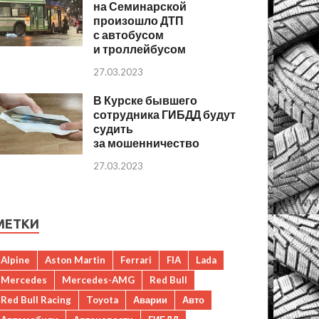
на Семинарской
произошло ДТП
с автобусом
и троллейбусом
27.03.2023
В Курске бывшего
сотрудника ГИБДД будут
судить
за мошенничество
27.03.2023
МЕТКИ
Alpine
Aston Martin
Ferrari
FIA
Lada
Mercedes
Mercedes-AMG
Red Bull
Red Bull Racing
Toyota
Аварии
Авто