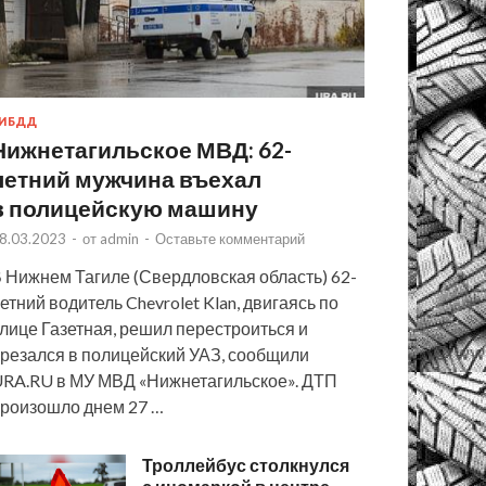
ИБДД
Нижнетагильское МВД: 62-
летний мужчина въехал
в полицейскую машину
8.03.2023
-
от
admin
-
Оставьте комментарий
 Нижнем Тагиле (Свердловская область) 62-
етний водитель Chevrolet Klan, двигаясь по
лице Газетная, решил перестроиться и
резался в полицейский УАЗ, сообщили
RA.RU в МУ МВД «Нижнетагильское». ДТП
роизошло днем 27 …
Троллейбус столкнулся