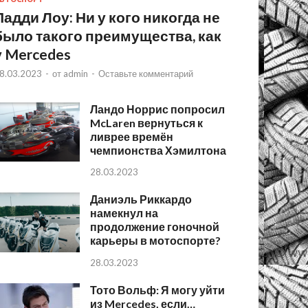
Падди Лоу: Ни у кого никогда не
было такого преимущества, как
у Mercedes
8.03.2023
-
от
admin
-
Оставьте комментарий
Ландо Норрис попросил
McLaren вернуться к
ливрее времён
чемпионства Хэмилтона
28.03.2023
Даниэль Риккардо
намекнул на
продолжение гоночной
карьеры в мотоспорте?
28.03.2023
Тото Вольф: Я могу уйти
из Mercedes, если…