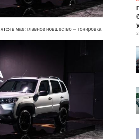
нятся в мае: главное новшество — тонировка
2