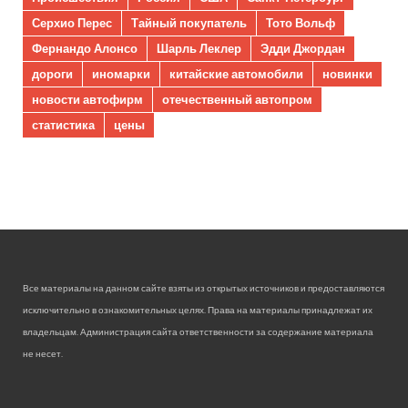
Серхио Перес
Тайный покупатель
Тото Вольф
Фернандо Алонсо
Шарль Леклер
Эдди Джордан
дороги
иномарки
китайские автомобили
новинки
новости автофирм
отечественный автопром
статистика
цены
Все материалы на данном сайте взяты из открытых источников и предоставляются
исключительно в ознакомительных целях. Права на материалы принадлежат их
владельцам. Администрация сайта ответственности за содержание материала
не несет.