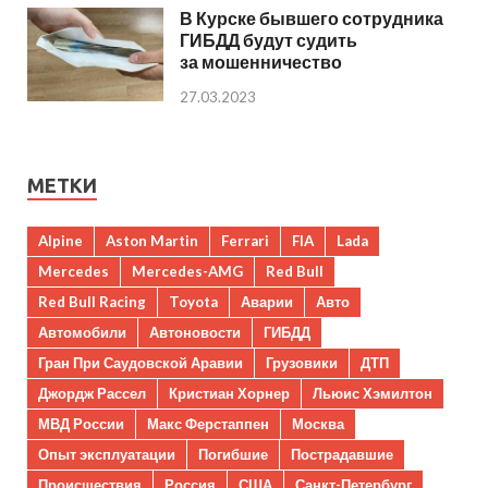
В Курске бывшего сотрудника
ГИБДД будут судить
за мошенничество
27.03.2023
МЕТКИ
Alpine
Aston Martin
Ferrari
FIA
Lada
Mercedes
Mercedes-AMG
Red Bull
Red Bull Racing
Toyota
Аварии
Авто
Автомобили
Автоновости
ГИБДД
Гран При Саудовской Аравии
Грузовики
ДТП
Джордж Рассел
Кристиан Хорнер
Льюис Хэмилтон
МВД России
Макс Ферстаппен
Москва
Опыт эксплуатации
Погибшие
Пострадавшие
Происшествия
Россия
США
Санкт-Петербург