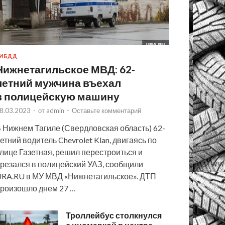
ИБДД
Нижнетагильское МВД: 62-
летний мужчина въехал
в полицейскую машину
8.03.2023
-
от
admin
-
Оставьте комментарий
 Нижнем Тагиле (Свердловская область) 62-
етний водитель Chevrolet Klan, двигаясь по
лице Газетная, решил перестроиться и
резался в полицейский УАЗ, сообщили
RA.RU в МУ МВД «Нижнетагильское». ДТП
роизошло днем 27 …
Троллейбус столкнулся