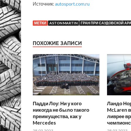
Источник:
autosport.com.ru
МЕТКИ
ASTON MARTIN
ГРАН ПРИ САУДОВСКОЙ АР
ПОХОЖИЕ ЗАПИСИ
Падди Лоу: Ни у кого
Ландо Но
никогда не было такого
McLaren в
преимущества, как у
ливрее в
Mercedes
чемпионс