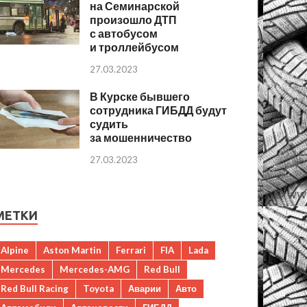
на Семинарской
произошло ДТП
с автобусом
и троллейбусом
27.03.2023
В Курске бывшего
сотрудника ГИБДД будут
судить
за мошенничество
27.03.2023
МЕТКИ
Alpine
Aston Martin
Ferrari
FIA
Lada
Mercedes
Mercedes-AMG
Red Bull
Red Bull Racing
Toyota
Аварии
Авто