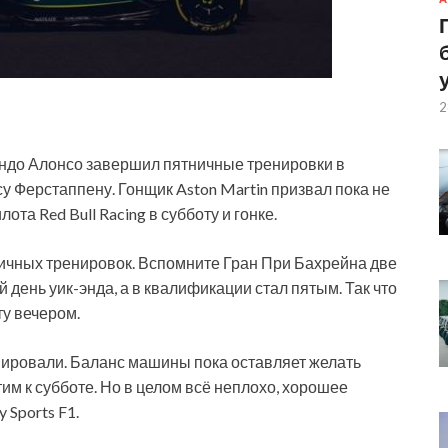
2
ндо Алонсо завершил пятничные тренировки в
у Ферстаппену. Гонщик Aston Martin призвал пока не
та Red Bull Racing в субботу и гонке.
ичных тренировок. Вспомните Гран При Бахрейна две
 день уик-энда, а в квалификации стал пятым. Так что
ту вечером.
анировали. Баланс машины пока оставляет желать
тим к субботе. Но в целом всё неплохо, хорошее
 Sports F1.