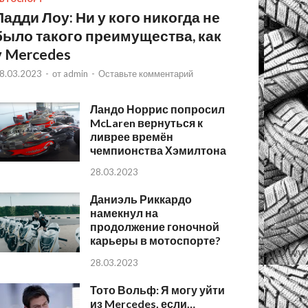
Падди Лоу: Ни у кого никогда не
было такого преимущества, как
у Mercedes
8.03.2023
-
от
admin
-
Оставьте комментарий
Ландо Норрис попросил
McLaren вернуться к
ливрее времён
чемпионства Хэмилтона
28.03.2023
Даниэль Риккардо
намекнул на
продолжение гоночной
карьеры в мотоспорте?
28.03.2023
Тото Вольф: Я могу уйти
из Mercedes, если…