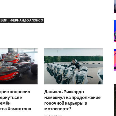
АВИИ
ФЕРНАНДО АЛОНСО
ррис попросил
Даниэль Риккардо
ернуться к
намекнул на продолжение
ремён
гоночной карьеры в
тва Хэмилтона
мотоспорте?