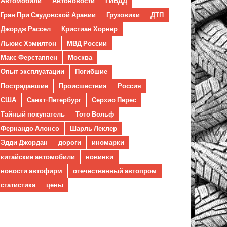
Автомобили
Автоновости
ГИБДД
Гран При Саудовской Аравии
Грузовики
ДТП
Джордж Рассел
Кристиан Хорнер
Льюис Хэмилтон
МВД России
Макс Ферстаппен
Москва
Опыт эксплуатации
Погибшие
Пострадавшие
Происшествия
Россия
США
Санкт-Петербург
Серхио Перес
Тайный покупатель
Тото Вольф
Фернандо Алонсо
Шарль Леклер
Эдди Джордан
дороги
иномарки
китайские автомобили
новинки
новости автофирм
отечественный автопром
статистика
цены