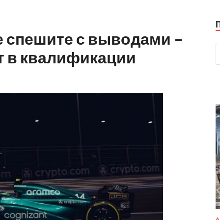
е спешите с выводами –
т в квалификации
А