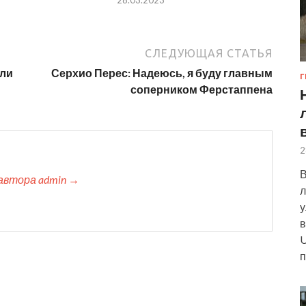
28.03.2023
СЛЕДУЮЩАЯ СТАТЬЯ
али
Серхио Перес: Надеюсь, я буду главным
Г
соперником Ферстаппена
2
В
автора admin →
л
у
в
U
п