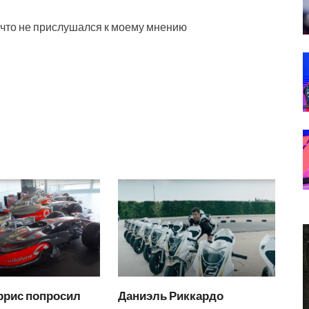
 что не прислушался к моему мнению
ррис попросил
Даниэль Риккардо