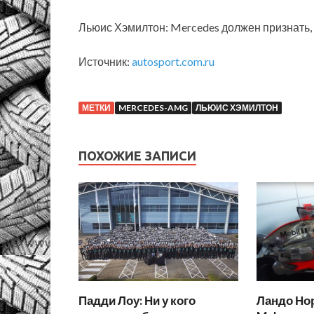
Льюис Хэмилтон: Mercedes должен признать,
Источник:
autosport.com.ru
МЕТКИ
MERCEDES-AMG
ЛЬЮИС ХЭМИЛТОН
ПОХОЖИЕ ЗАПИСИ
Падди Лоу: Ни у кого
Ландо Но