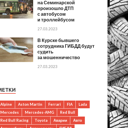
на Семинарской
произошло ДТП
с автобусом
и троллейбусом
27.03.2023
В Курске бывшего
сотрудника ГИБДД будут
судить
за мошенничество
27.03.2023
МЕТКИ
Alpine
Aston Martin
Ferrari
FIA
Lada
Mercedes
Mercedes-AMG
Red Bull
Red Bull Racing
Toyota
Аварии
Авто