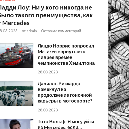
Падди Лоу: Ни у кого никогда не
было такого преимущества, как
у Mercedes
8.03.2023
-
от
admin
-
Оставьте комментарий
Ландо Норрис попросил
McLaren вернуться к
ливрее времён
чемпионства Хэмилтона
28.03.2023
Даниэль Риккардо
намекнул на
продолжение гоночной
карьеры в мотоспорте?
28.03.2023
Тото Вольф: Я могу уйти
из Mercedes, если…