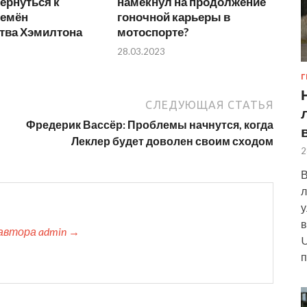
ернуться к
намекнул на продолжение
ремён
гоночной карьеры в
тва Хэмилтона
мотоспорте?
28.03.2023
Г
СЛЕДУЮЩАЯ СТАТЬЯ
Фредерик Вассёр: Проблемы начнутся, когда
Леклер будет доволен своим сходом
2
В
л
у
в
автора admin →
U
п