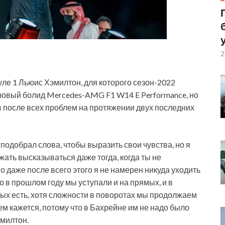
2
ле 1 Льюис Хэмилтон, для которого сезон-2022
 новый болид Mercedes-AMG F1 W14 E Performance, но
ив после всех проблем на протяжении двух последних
подобрал слова, чтобы выразить свои чувства, но я
лжать высказываться даже тогда, когда ты не
о даже после всего этого я не намерен никуда уходить
но в прошлом году мы уступали и на прямых, и в
ямых есть, хотя сложности в поворотах мы продолжаем
чем кажется, потому что в Бахрейне им не надо было
эмилтон.