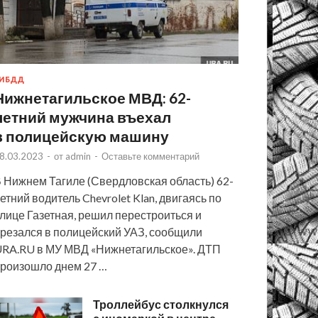
ИБДД
Нижнетагильское МВД: 62-
летний мужчина въехал
в полицейскую машину
8.03.2023
-
от
admin
-
Оставьте комментарий
 Нижнем Тагиле (Свердловская область) 62-
етний водитель Chevrolet Klan, двигаясь по
лице Газетная, решил перестроиться и
резался в полицейский УАЗ, сообщили
RA.RU в МУ МВД «Нижнетагильское». ДТП
роизошло днем 27 …
Троллейбус столкнулся