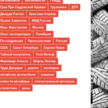
Автомобили
Автоновости
ГИБДД
Гран При Саудовской Аравии
Грузовики
ДТП
Джордж Рассел
Кристиан Хорнер
Льюис Хэмилтон
МВД России
Макс Ферстаппен
Москва
Опыт эксплуатации
Погибшие
Пострадавшие
Происшествия
Россия
США
Санкт-Петербург
Серхио Перес
Тайный покупатель
Тото Вольф
Фернандо Алонсо
Шарль Леклер
Эдди Джордан
дороги
иномарки
китайские автомобили
новинки
новости автофирм
отечественный автопром
статистика
цены