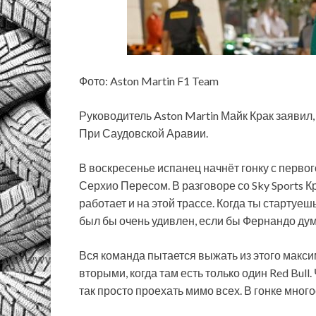
Фото: Aston Martin F1 Team
Руководитель Aston Martin Майк Крак заявил
При Саудовской Аравии.
В воскресенье испанец начнёт гонку с первого
Серхио Пересом. В разговоре со Sky Sports К
работает и на этой трассе. Когда ты стартуеш
был бы очень удивлен, если бы Фернандо дум
Вся команда пытается выжать из этого макси
вторыми, когда там есть только один Red Bull.
так просто проехать мимо всех. В гонке много