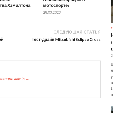
тва Хэмилтона
мотоспорте?
28.03.2023
Г
СЛЕДУЮЩАЯ СТАТЬЯ
ой
Тест-драйв Mitsubishi Eclipse Cross
2
В
л
у
автора admin →
в
U
п