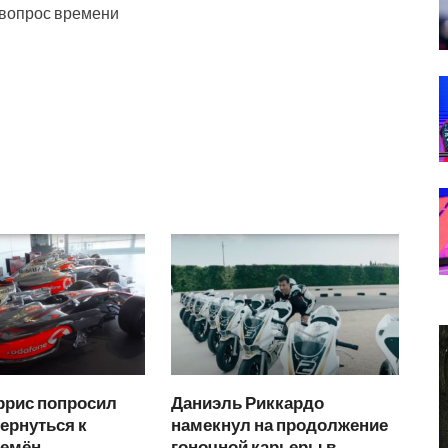
 вопрос времени
ррис попросил
Даниэль Риккардо
ернуться к
намекнул на продолжение
ремён
гоночной карьеры в