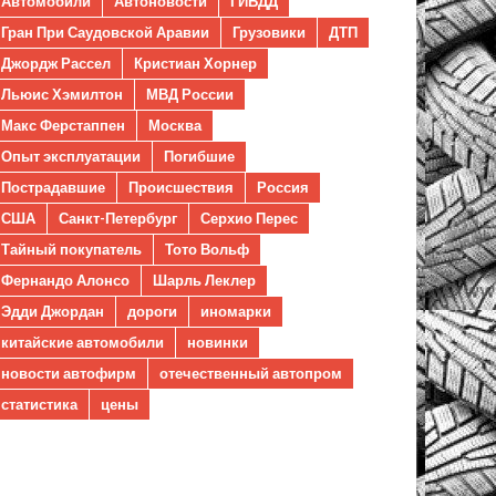
Автомобили
Автоновости
ГИБДД
Гран При Саудовской Аравии
Грузовики
ДТП
Джордж Рассел
Кристиан Хорнер
Льюис Хэмилтон
МВД России
Макс Ферстаппен
Москва
Опыт эксплуатации
Погибшие
Пострадавшие
Происшествия
Россия
США
Санкт-Петербург
Серхио Перес
Тайный покупатель
Тото Вольф
Фернандо Алонсо
Шарль Леклер
Эдди Джордан
дороги
иномарки
китайские автомобили
новинки
новости автофирм
отечественный автопром
статистика
цены