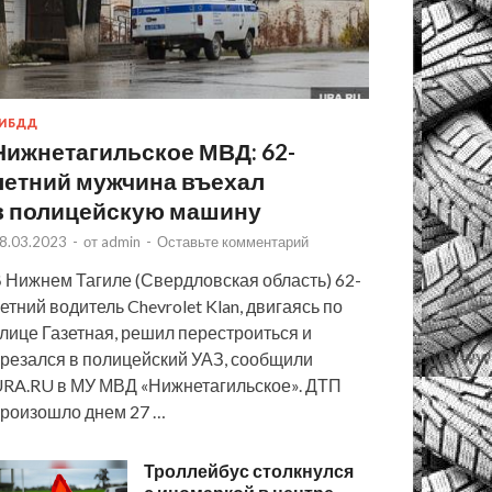
ИБДД
Нижнетагильское МВД: 62-
летний мужчина въехал
в полицейскую машину
8.03.2023
-
от
admin
-
Оставьте комментарий
 Нижнем Тагиле (Свердловская область) 62-
етний водитель Chevrolet Klan, двигаясь по
лице Газетная, решил перестроиться и
резался в полицейский УАЗ, сообщили
RA.RU в МУ МВД «Нижнетагильское». ДТП
роизошло днем 27 …
Троллейбус столкнулся