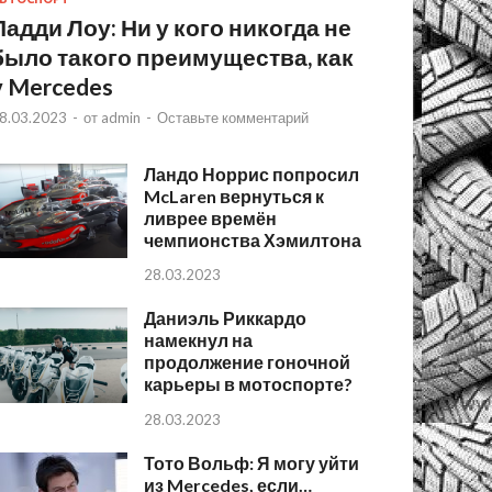
Падди Лоу: Ни у кого никогда не
было такого преимущества, как
у Mercedes
8.03.2023
-
от
admin
-
Оставьте комментарий
Ландо Норрис попросил
McLaren вернуться к
ливрее времён
чемпионства Хэмилтона
28.03.2023
Даниэль Риккардо
намекнул на
продолжение гоночной
карьеры в мотоспорте?
28.03.2023
Тото Вольф: Я могу уйти
из Mercedes, если…