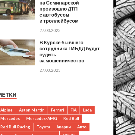
на Семинарской
произошло ДТП
с автобусом
и троллейбусом
27.03.2023
В Курске бывшего
сотрудника ГИБДД будут
судить
за мошенничество
27.03.2023
МЕТКИ
Alpine
Aston Martin
Ferrari
FIA
Lada
Mercedes
Mercedes-AMG
Red Bull
Red Bull Racing
Toyota
Аварии
Авто