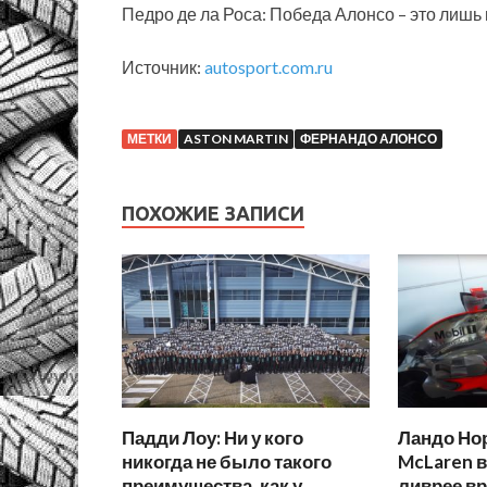
Педро де ла Роса: Победа Алонсо – это лишь
Источник:
autosport.com.ru
МЕТКИ
ASTON MARTIN
ФЕРНАНДО АЛОНСО
ПОХОЖИЕ ЗАПИСИ
Падди Лоу: Ни у кого
Ландо Но
никогда не было такого
McLaren в
преимущества, как у
ливрее в