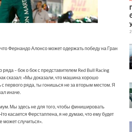
2
, что Фернандо Алонсо может одержать победу на Гран
 ряда – бок о бок с представителем Red Bull Racing
рак сказал: «Мы
доказали, что машина хорошо
ь с первого ряда, ты гонишься не за вторым местом. Я
ал иначе.
мум. Мы здесь не для того, чтобы финишировать
 Что касается Ферстаппена, я не думаю, что ему будет
е может случиться».