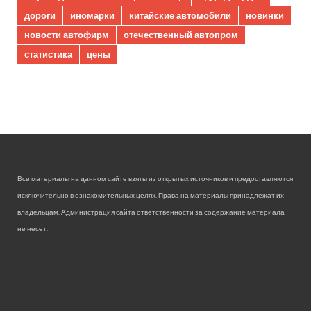
дороги
иномарки
китайские автомобили
новинки
новости автофирм
отечественный автопром
статистика
цены
Все материалы на данном сайте взяты из открытых источников и предоставляются
исключительно в ознакомительных целях. Права на материалы принадлежат их
владельцам. Администрация сайта ответственности за содержание материала
не несет.