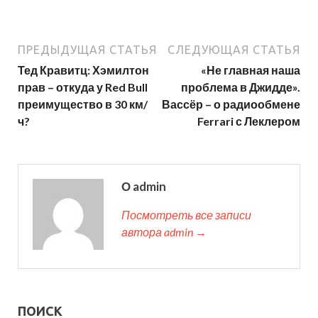
ПРЕДЫДУЩАЯ СТАТЬЯ
СЛЕДУЮЩАЯ СТАТЬЯ
Тед Кравитц: Хэмилтон
«Не главная наша
прав – откуда у Red Bull
проблема в Джидде».
преимущество в 30 км/
Вассёр – о радиообмене
ч?
Ferrari с Леклером
О admin
Посмотреть все записи
автора admin →
ПОИСК