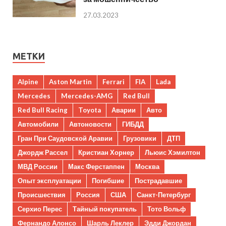
27.03.2023
МЕТКИ
Alpine
Aston Martin
Ferrari
FIA
Lada
Mercedes
Mercedes-AMG
Red Bull
Red Bull Racing
Toyota
Аварии
Авто
Автомобили
Автоновости
ГИБДД
Гран При Саудовской Аравии
Грузовики
ДТП
Джордж Рассел
Кристиан Хорнер
Льюис Хэмилтон
МВД России
Макс Ферстаппен
Москва
Опыт эксплуатации
Погибшие
Пострадавшие
Происшествия
Россия
США
Санкт-Петербург
Серхио Перес
Тайный покупатель
Тото Вольф
Фернандо Алонсо
Шарль Леклер
Эдди Джордан