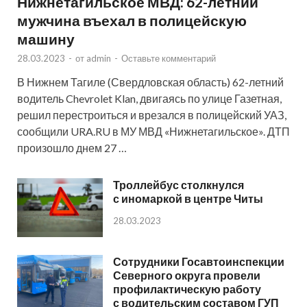
Нижнетагильское МВД: 62-летний
мужчина въехал в полицейскую
машину
28.03.2023
-
от
admin
-
Оставьте комментарий
В Нижнем Тагиле (Свердловская область) 62-летний
водитель Chevrolet Klan, двигаясь по улице Газетная,
решил перестроиться и врезался в полицейский УАЗ,
сообщили URA.RU в МУ МВД «Нижнетагильское». ДТП
произошло днем 27 …
Троллейбус столкнулся
с иномаркой в центре Читы
28.03.2023
Сотрудники Госавтоинспекции
Северного округа провели
профилактическую работу
с водительским составом ГУП