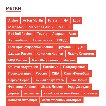
МЕТКИ
Alpine
Aston Martin
Ferrari
FIA
Lada
Mercedes
Mercedes-AMG
Red Bull
Red Bull Racing
Toyota
Аварии
Авто
Автомобили
Автоновости
ГИБДД
Гран При Саудовской Аравии
Грузовики
ДТП
Джордж Рассел
Кристиан Хорнер
Льюис Хэмилтон
МВД России
Макс Ферстаппен
Москва
Опыт эксплуатации
Погибшие
Пострадавшие
Происшествия
Россия
США
Санкт-Петербург
Серхио Перес
Тайный покупатель
Тото Вольф
Фернандо Алонсо
Шарль Леклер
Эдди Джордан
дороги
иномарки
китайские автомобили
новинки
новости автофирм
отечественный автопром