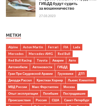
ГИБДД будут судить
за мошенничество
27.03.2023
МЕТКИ
Alpine
Aston Martin
Ferrari
FIA
Lada
Mercedes
Mercedes-AMG
Red Bull
Red Bull Racing
Toyota
Аварии
Авто
Автомобили
Автоновости
ГИБДД
Гран При Саудовской Аравии
Грузовики
ДТП
Джордж Рассел
Кристиан Хорнер
Льюис Хэмилтон
МВД России
Макс Ферстаппен
Москва
Опыт эксплуатации
Погибшие
Пострадавшие
Происшествия
Россия
США
Санкт-Петербург