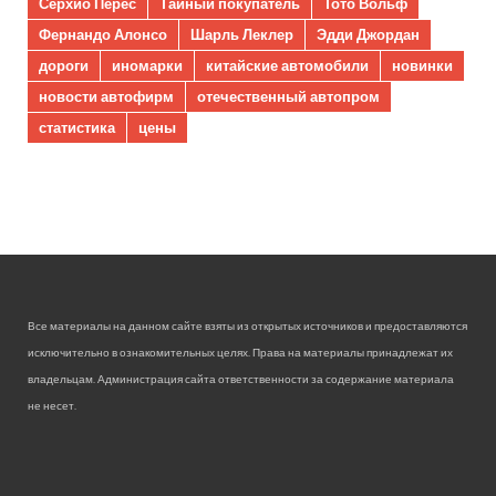
Серхио Перес
Тайный покупатель
Тото Вольф
Фернандо Алонсо
Шарль Леклер
Эдди Джордан
дороги
иномарки
китайские автомобили
новинки
новости автофирм
отечественный автопром
статистика
цены
Все материалы на данном сайте взяты из открытых источников и предоставляются
исключительно в ознакомительных целях. Права на материалы принадлежат их
владельцам. Администрация сайта ответственности за содержание материала
не несет.