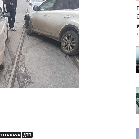
2
OTA RAV4
ДТП