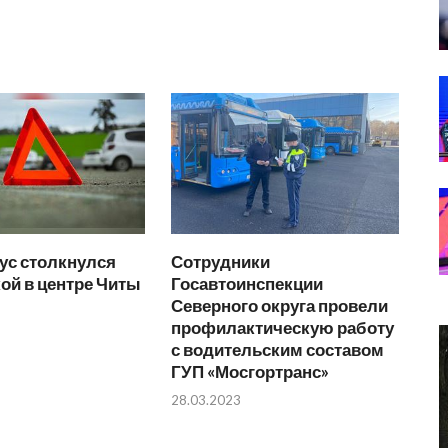
ус столкнулся
Сотрудники
ой в центре Читы
Госавтоинспекции
Северного округа провели
профилактическую работу
с водительским составом
ГУП «Мосгортранс»
28.03.2023