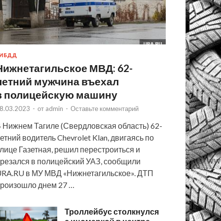
ИБДД
Нижнетагильское МВД: 62-
летний мужчина въехал
в полицейскую машину
8.03.2023
-
от
admin
-
Оставьте комментарий
 Нижнем Тагиле (Свердловская область) 62-
етний водитель Chevrolet Klan, двигаясь по
лице Газетная, решил перестроиться и
резался в полицейский УАЗ, сообщили
RA.RU в МУ МВД «Нижнетагильское». ДТП
роизошло днем 27 …
Троллейбус столкнулся