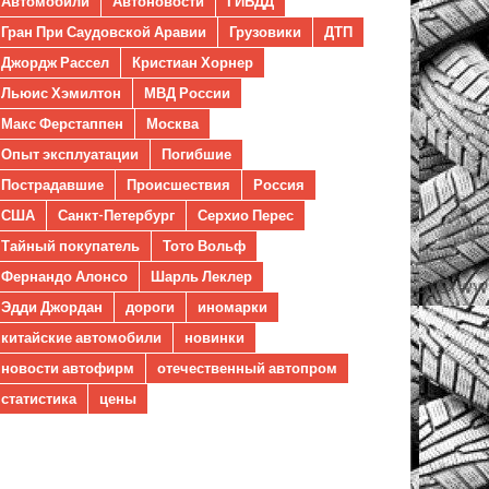
Автомобили
Автоновости
ГИБДД
Гран При Саудовской Аравии
Грузовики
ДТП
Джордж Рассел
Кристиан Хорнер
Льюис Хэмилтон
МВД России
Макс Ферстаппен
Москва
Опыт эксплуатации
Погибшие
Пострадавшие
Происшествия
Россия
США
Санкт-Петербург
Серхио Перес
Тайный покупатель
Тото Вольф
Фернандо Алонсо
Шарль Леклер
Эдди Джордан
дороги
иномарки
китайские автомобили
новинки
новости автофирм
отечественный автопром
статистика
цены