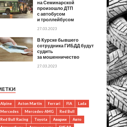
на Семинарской
произошло ДТП
с автобусом
и троллейбусом
27.03.2023
В Курске бывшего
сотрудника ГИБДД будут
судить
за мошенничество
27.03.2023
МЕТКИ
Alpine
Aston Martin
Ferrari
FIA
Lada
Mercedes
Mercedes-AMG
Red Bull
Red Bull Racing
Toyota
Аварии
Авто