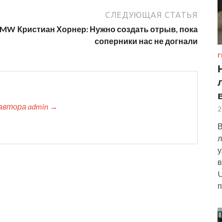
СЛЕДУЮЩАЯ СТАТЬЯ
 BMW
Кристиан Хорнер: Нужно создать отрыв, пока
соперники нас не догнали
Г
автора admin →
2
В
л
у
в
U
п