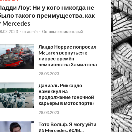
Падди Лоу: Ни у кого никогда не
было такого преимущества, как
у Mercedes
8.03.2023
-
от
admin
-
Оставьте комментарий
Ландо Норрис попросил
McLaren вернуться к
ливрее времён
чемпионства Хэмилтона
28.03.2023
Даниэль Риккардо
намекнул на
продолжение гоночной
карьеры в мотоспорте?
28.03.2023
Тото Вольф: Я могу уйти
из Mercedes, если…