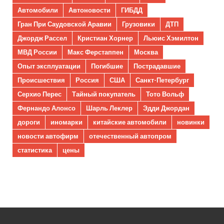
Автомобили
Автоновости
ГИБДД
Гран При Саудовской Аравии
Грузовики
ДТП
Джордж Рассел
Кристиан Хорнер
Льюис Хэмилтон
МВД России
Макс Ферстаппен
Москва
Опыт эксплуатации
Погибшие
Пострадавшие
Происшествия
Россия
США
Санкт-Петербург
Серхио Перес
Тайный покупатель
Тото Вольф
Фернандо Алонсо
Шарль Леклер
Эдди Джордан
дороги
иномарки
китайские автомобили
новинки
новости автофирм
отечественный автопром
статистика
цены