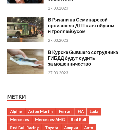
27.03.2023
В Рязани на Семинарской
произошло ДТП с автобусом
и троллейбусом
27.03.2023
В Курске бывшего сотрудника
ГИБДД будут судить
за мошенничество
27.03.2023
МЕТКИ
Alpine
Aston Martin
Ferrari
FIA
Lada
Mercedes
Mercedes-AMG
Red Bull
Red Bull Racing
Toyota
Аварии
Авто