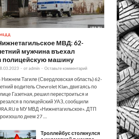
ИБДД
Нижнетагильское МВД: 62-
летний мужчина въехал
в полицейскую машину
8.03.2023
-
от
admin
-
Оставьте комментарий
 Нижнем Тагиле (Свердловская область) 62-
етний водитель Chevrolet Klan, двигаясь по
лице Газетная, решил перестроиться и
резался в полицейский УАЗ, сообщили
RA.RU в МУ МВД «Нижнетагильское». ДТП
роизошло днем 27 …
Троллейбус столкнулся