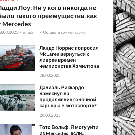
Падди Лоу: Ни у кого никогда не
было такого преимущества, как
у Mercedes
8.03.2023
-
от
admin
-
Оставьте комментарий
Ландо Норрис попросил
McLaren вернуться к
ливрее времён
чемпионства Хэмилтона
28.03.2023
Даниэль Риккардо
намекнул на
продолжение гоночной
карьеры в мотоспорте?
28.03.2023
Тото Вольф: Я могу уйти
из Mercedes, если…