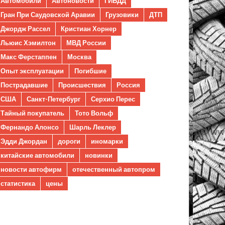
Автомобили
Автоновости
ГИБДД
Гран При Саудовской Аравии
Грузовики
ДТП
Джордж Рассел
Кристиан Хорнер
Льюис Хэмилтон
МВД России
Макс Ферстаппен
Москва
Опыт эксплуатации
Погибшие
Пострадавшие
Происшествия
Россия
США
Санкт-Петербург
Серхио Перес
Тайный покупатель
Тото Вольф
Фернандо Алонсо
Шарль Леклер
Эдди Джордан
дороги
иномарки
китайские автомобили
новинки
новости автофирм
отечественный автопром
статистика
цены