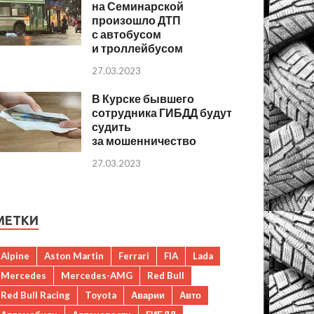
на Семинарской
произошло ДТП
с автобусом
и троллейбусом
27.03.2023
В Курске бывшего
сотрудника ГИБДД будут
судить
за мошенничество
27.03.2023
МЕТКИ
Alpine
Aston Martin
Ferrari
FIA
Lada
Mercedes
Mercedes-AMG
Red Bull
Red Bull Racing
Toyota
Аварии
Авто