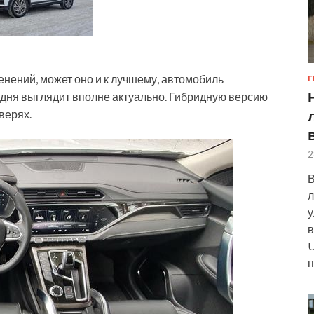
менений, может оно и к лучшему, автомобиль
Г
одня выглядит вполне актуально. Гибридную версию
верях.
2
В
л
у
в
U
п