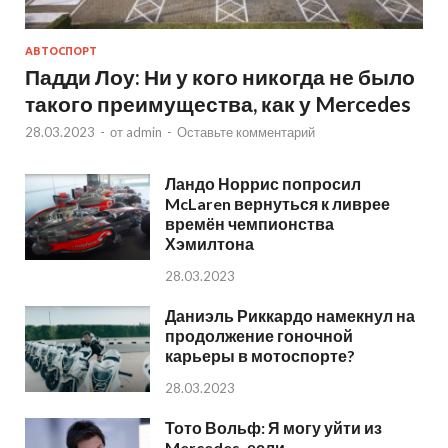
АВТОСПОРТ
Падди Лоу: Ни у кого никогда не было
такого преимущества, как у Mercedes
28.03.2023
-
от
admin
-
Оставьте комментарий
Ландо Норрис попросил
McLaren вернуться к ливрее
времён чемпионства
Хэмилтона
28.03.2023
Даниэль Риккардо намекнул на
продолжение гоночной
карьеры в мотоспорте?
28.03.2023
Тото Вольф: Я могу уйти из
Mercedes, если…