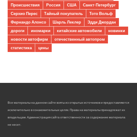
Происшествия
Россия
США
Санкт-Петербург
Серхио Перес
Тайный покупатель
Тото Вольф
Фернандо Алонсо
Шарль Леклер
Эдди Джордан
дороги
иномарки
китайские автомобили
новинки
новости автофирм
отечественный автопром
статистика
цены
Все материалы на данном сайте взяты из открытых источников и предоставляются
исключительно в ознакомительных целях. Права на материалы принадлежат их
владельцам. Администрация сайта ответственности за содержание материала
не несет.