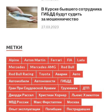
В Курске бывшего сотрудника
ГИБДД будут судить
за мошенничество
27.03.2023
МЕТКИ
Alpine
Aston Martin
Ferrari
FIA
Lada
Mercedes
Mercedes-AMG
Red Bull
Red Bull Racing
Toyota
Аварии
Авто
Автомобили
Автоновости
ГИБДД
Гран При Саудовской Аравии
Грузовики
ДТП
Джордж Рассел
Кристиан Хорнер
Льюис Хэмилтон
МВД России
Макс Ферстаппен
Москва
Опыт эксплуатации
Погибшие
Пострадавшие