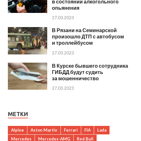
в состоянии алкогольного
опьянения
27.03.2023
В Рязани на Семинарской
произошло ДТП с автобусом
и троллейбусом
27.03.2023
В Курске бывшего сотрудника
ГИБДД будут судить
за мошенничество
27.03.2023
МЕТКИ
Alpine
Aston Martin
Ferrari
FIA
Lada
Mercedes
Mercedes-AMG
Red Bull