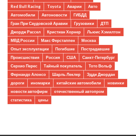
Red Bull Racing
Toyota
Аварии
Авто
Автомобили
Автоновости
ГИБДД
Гран При Саудовской Аравии
Грузовики
ДТП
Джордж Рассел
Кристиан Хорнер
Льюис Хэмилтон
МВД России
Макс Ферстаппен
Москва
Опыт эксплуатации
Погибшие
Пострадавшие
Происшествия
Россия
США
Санкт-Петербург
Серхио Перес
Тайный покупатель
Тото Вольф
Фернандо Алонсо
Шарль Леклер
Эдди Джордан
дороги
иномарки
китайские автомобили
новинки
новости автофирм
отечественный автопром
статистика
цены