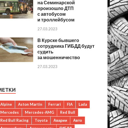
на Семинарской
произошло ДТП
с автобусом
и троллейбусом
27.03.2023
В Курске бывшего
сотрудника ГИБДД будут
судить
за мошенничество
27.03.2023
МЕТКИ
Alpine
Aston Martin
Ferrari
FIA
Lada
Mercedes
Mercedes-AMG
Red Bull
Red Bull Racing
Toyota
Аварии
Авто