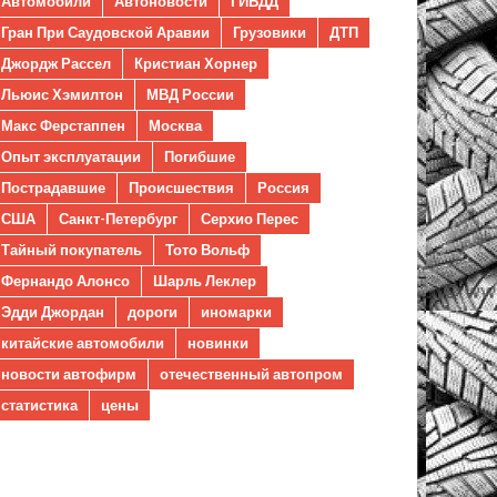
Автомобили
Автоновости
ГИБДД
Гран При Саудовской Аравии
Грузовики
ДТП
Джордж Рассел
Кристиан Хорнер
Льюис Хэмилтон
МВД России
Макс Ферстаппен
Москва
Опыт эксплуатации
Погибшие
Пострадавшие
Происшествия
Россия
США
Санкт-Петербург
Серхио Перес
Тайный покупатель
Тото Вольф
Фернандо Алонсо
Шарль Леклер
Эдди Джордан
дороги
иномарки
китайские автомобили
новинки
новости автофирм
отечественный автопром
статистика
цены