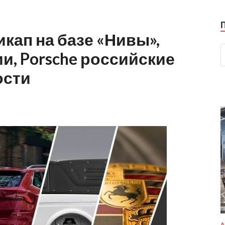
кап на базе «Нивы»,
ии, Porsche российские
ости
А