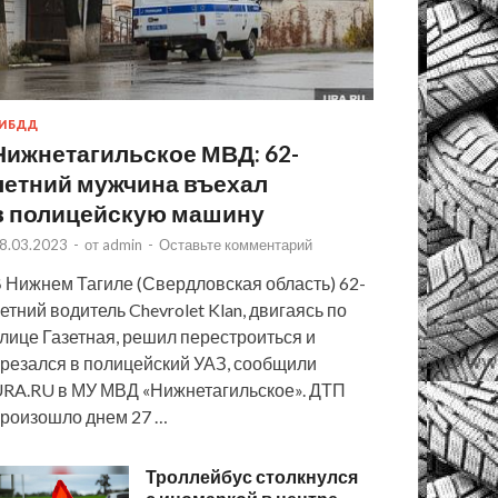
ИБДД
Нижнетагильское МВД: 62-
летний мужчина въехал
в полицейскую машину
8.03.2023
-
от
admin
-
Оставьте комментарий
 Нижнем Тагиле (Свердловская область) 62-
етний водитель Chevrolet Klan, двигаясь по
лице Газетная, решил перестроиться и
резался в полицейский УАЗ, сообщили
RA.RU в МУ МВД «Нижнетагильское». ДТП
роизошло днем 27 …
Троллейбус столкнулся