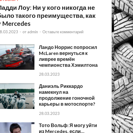
Падди Лоу: Ни у кого никогда не
было такого преимущества, как
у Mercedes
8.03.2023
-
от
admin
-
Оставьте комментарий
Ландо Норрис попросил
McLaren вернуться к
ливрее времён
чемпионства Хэмилтона
28.03.2023
Даниэль Риккардо
намекнул на
продолжение гоночной
карьеры в мотоспорте?
28.03.2023
Тото Вольф: Я могу уйти
из Mercedes, если…