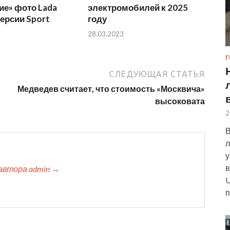
ие» фото Lada
электромобилей к 2025
версии Sport
году
28.03.2023
Г
СЛЕДУЮЩАЯ СТАТЬЯ
Медведев считает, что стоимость «Москвича»
высоковата
2
В
л
у
в
автора admin →
U
п